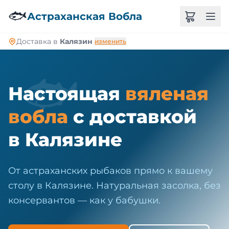
🐠
🐟
Астраханская Вобла
Доставка в
Калязин
изменить
🐟
Настоящая
вяленая
вобла
с доставкой
в Калязине
От астраханских рыбаков прямо к вашему
столу в Калязине. Натуральная засолка, без
консервантов — как у бабушки.