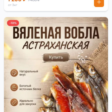
1 450 ₽
от 3кг
-10%