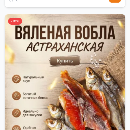
от 1кг
-10%