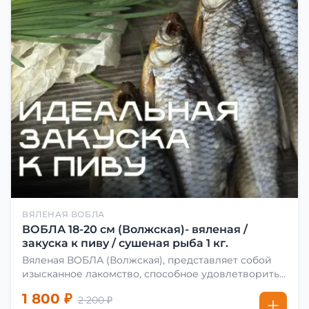
ВЯЛЕНАЯ ВОБЛА
ВОБЛА 18-20 см (Волжская)- вяленая /
закуска к пиву / сушеная рыба 1 кг.
Вяленая ВОБЛА (Волжская), представляет собой
изысканное лакомство, способное удовлетворить
даже самых взыскательных гурманов. Чтобы
1 800 ₽
2 200 ₽
сделать вяленую воблу, её сначала хорошо солят.