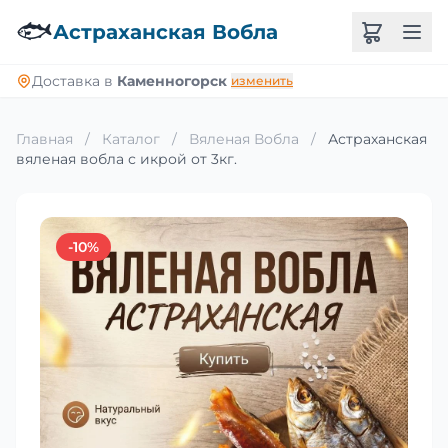
🐟
Астраханская Вобла
Доставка в
Каменногорск
изменить
Главная
/
Каталог
/
Вяленая Вобла
/
Астраханская
вяленая вобла с икрой от 3кг.
-10%