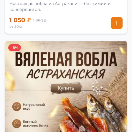
Настоящая вобла из Астрахани — без химии и
консервантов.
1 050 ₽
1 250 ₽
от 30кг
-8%