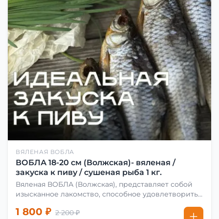
ВЯЛЕНАЯ ВОБЛА
ВОБЛА 18-20 см (Волжская)- вяленая /
закуска к пиву / сушеная рыба 1 кг.
Вяленая ВОБЛА (Волжская), представляет собой
изысканное лакомство, способное удовлетворить
даже самых взыскательных гурманов. Чтобы
1 800 ₽
2 200 ₽
сделать вяленую воблу, её сначала хорошо солят.