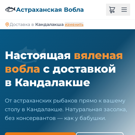
🐠
🐟
Астраханская Вобла
Доставка в
Кандалакша
изменить
🐟
Настоящая
вяленая
вобла
с доставкой
в Кандалакше
От астраханских рыбаков прямо к вашему
столу в Кандалакше. Натуральная засолка,
без консервантов — как у бабушки.