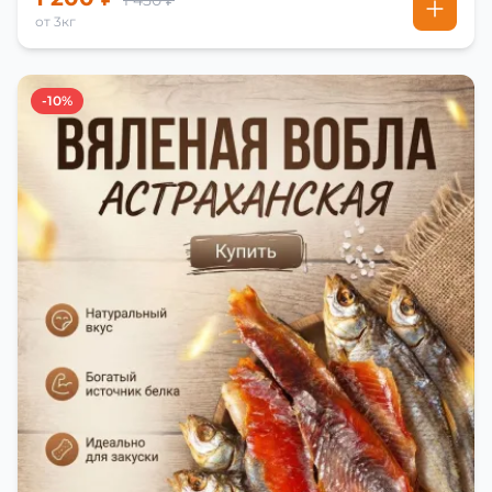
1 450 ₽
от 3кг
-10%