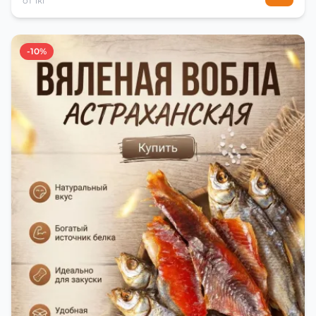
от 1кг
-10%