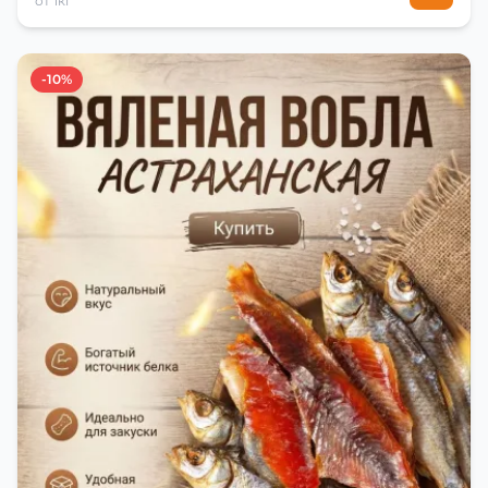
от 1кг
-10%