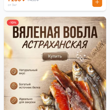
1 450 ₽
от 3кг
-10%