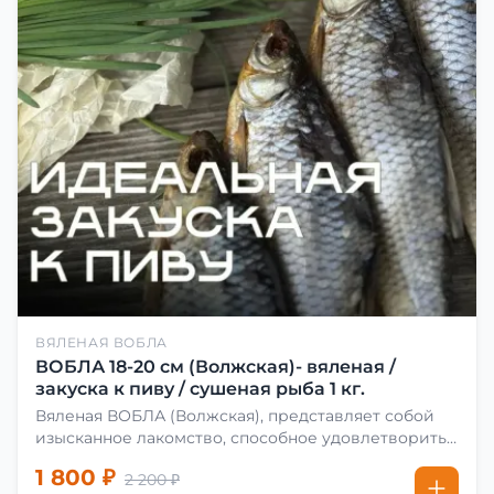
ВЯЛЕНАЯ ВОБЛА
ВОБЛА 18-20 см (Волжская)- вяленая /
закуска к пиву / сушеная рыба 1 кг.
Вяленая ВОБЛА (Волжская), представляет собой
изысканное лакомство, способное удовлетворить
даже самых взыскательных гурманов. Чтобы
1 800 ₽
2 200 ₽
сделать вяленую воблу, её сначала хорошо солят.