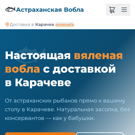
🐠
🐟
Астраханская Вобла
Доставка в
Карачев
изменить
🐟
Настоящая
вяленая
вобла
с доставкой
в Карачеве
От астраханских рыбаков прямо к вашему
столу в Карачеве. Натуральная засолка, без
консервантов — как у бабушки.