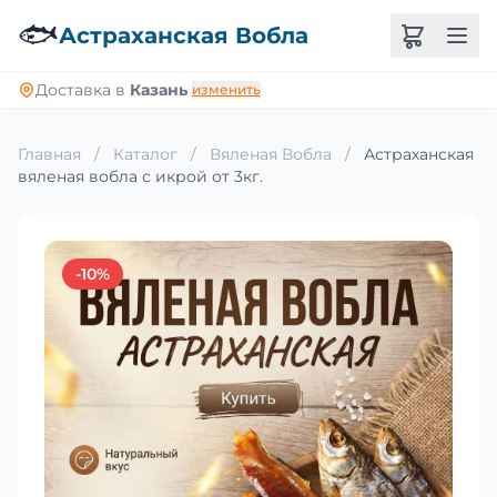
🐟
Астраханская Вобла
Доставка в
Казань
изменить
Главная
/
Каталог
/
Вяленая Вобла
/
Астраханская
вяленая вобла с икрой от 3кг.
-10%