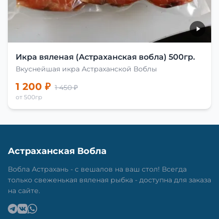
Икра вяленая (Астраханская вобла) 500гр.
Вкуснейшая икра Астраханской Воблы
1 200 ₽
1 450 ₽
от 500гр
Астраханская Вобла
Вобла Астрахань - с вешалов на ваш стол! Всегда
только свеженькая вяленая рыбка - доступна для заказа
на сайте.