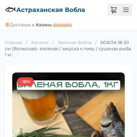
🐟
Астраханская Вобла
Доставка в
Казань
изменить
Главная
/
Каталог
/
Вяленая Вобла
/
ВОБЛА 18-20
см (Волжская)- вяленая / закуска к пиву / сушеная рыба
1 кг.
-18%