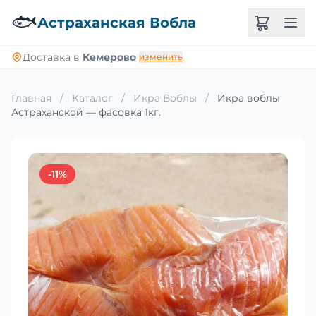
🐟
Астраханская Вобла
Доставка в
Кемерово
изменить
Главная
/
Каталог
/
Икра Воблы
/
Икра воблы
Астраханской — фасовка 1кг.
-11%