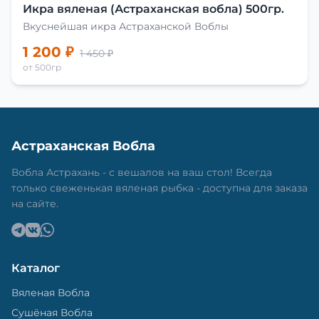
Икра вяленая (Астраханская вобла) 500гр.
Вкуснейшая икра Астраханской Воблы
1 200 ₽
1 450 ₽
от 500гр
Астраханская Вобла
Вобла Астрахань - с вешалов на ваш стол! Всегда
только свеженькая вяленая рыбка - доступна для заказа
на сайте.
Каталог
Вяленая Вобла
Сушёная Вобла