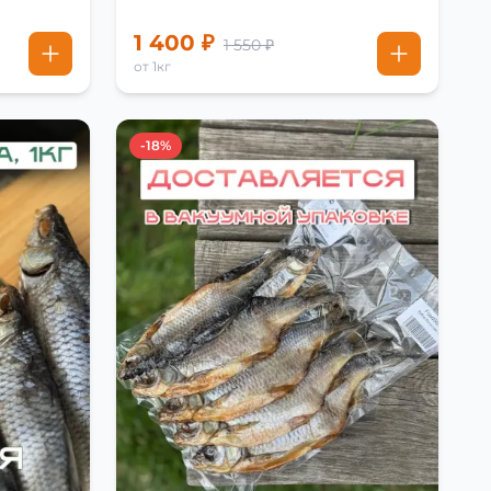
1 400 ₽
1 550 ₽
от 1кг
-18%