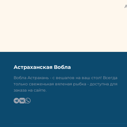
Астраханская Вобла
Вобла Астрахань - с вешалов на ваш стол! Всегда
только свеженькая вяленая рыбка - доступна для
заказа на сайте.