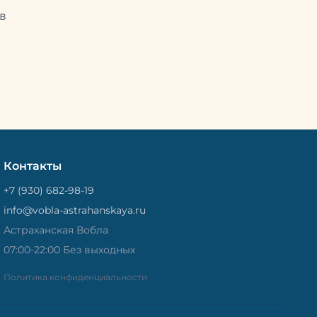
Потом
рыбу упаковывают в специальный
циальный
в
пакет, чтобы она не портилась и не
лась и не
теряла влагу. Вяленая вобла — это
не просто вкусная еда, но и
 и
пример того, как можно сочетать
очетать
старые рецепты и современные
менные
технологии. Её можно есть с
ь с
напитками, и это будет очень
ень
вкусно.
Контакты
+7 (930) 682-98-19
info@vobla-astrahanskaya.ru
Астраханская Вобла
07:00-22:00 Без выходных
Политика конфиденциальности