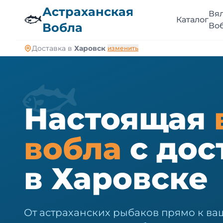
🐠
Астраханская
Вя
🐟
Каталог
Вобла
Во
Доставка в
Харовск
изменить
🐟
Настоящая
вобла
с дос
в Харовске
От астраханских рыбаков прямо к ваш