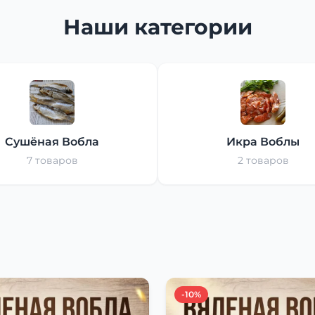
Наши категории
Сушёная Вобла
Икра Воблы
7 товаров
2 товаров
-10%