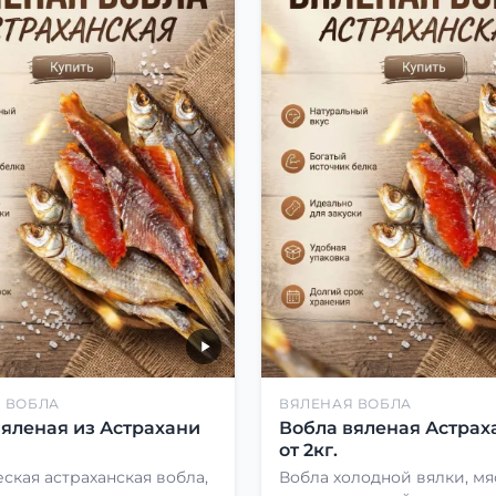
 ВОБЛА
ВЯЛЕНАЯ ВОБЛА
вяленая из Астрахани
Вобла вяленая Астрах
от 2кг.
ская астраханская вобла,
Вобла холодной вялки, мя