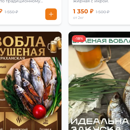
 по традиционному
жирная с икрой.
₽
1 350 ₽
1 550 ₽
1 500 ₽
от 2кг
-18%