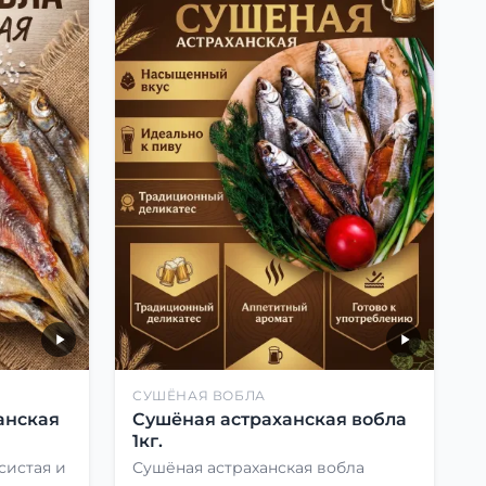
СУШЁНАЯ ВОБЛА
анская
Сушёная астраханская вобла
1кг.
систая и
Сушёная астраханская вобла