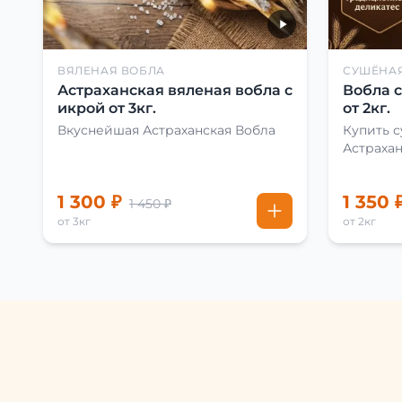
ВЯЛЕНАЯ ВОБЛА
СУШЁНА
Астраханская вяленая вобла с
Вобла 
икрой от 3кг.
от 2кг.
Вкуснейшая Астраханская Вобла
Купить 
Астраха
1 300 ₽
1 350 
1 450 ₽
от 3кг
от 2кг