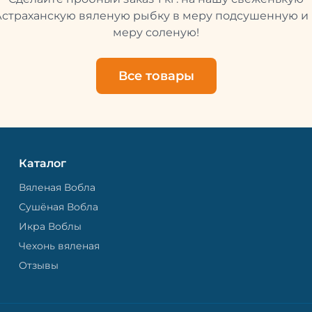
свежей и качественной. 
рыбу упаковывают в спе
Астраханскую вяленую рыбку в меру подсушенную и 
пакет, чтобы она не порти
меру соленую!
теряла влагу. Вяленая вобла — это
не просто вкусная еда, но
пример того, как можно с
Все товары
старые рецепты и совре
технологии. Её можно ест
напитками, и это будет оч
вкусно.
Каталог
Вяленая Вобла
Сушёная Вобла
Икра Воблы
Чехонь вяленая
Отзывы