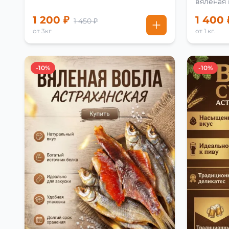
вяленая
рецепту
1 200 ₽
1 400 
1 450 ₽
от 3кг
от 1 кг.
-10%
-10%