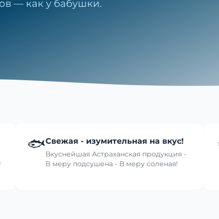
ов — как у бабушки.
🐟
Свежая - изумительная на вкус!
Вкуснейшая Астраханская продукция -
!
В меру подсушена - В меру соленая!