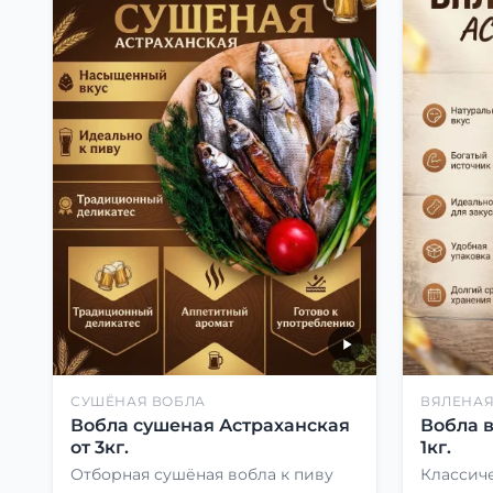
СУШЁНАЯ ВОБЛА
ВЯЛЕНАЯ
Вобла сушеная Астраханская
Вобла 
от 3кг.
1кг.
Отборная сушёная вобла к пиву
Классиче