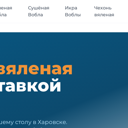
леная
Сушёная
Икра
Чехонь
бла
Вобла
Воблы
вяленая
вяленая
тавкой
ему столу в Харовске.