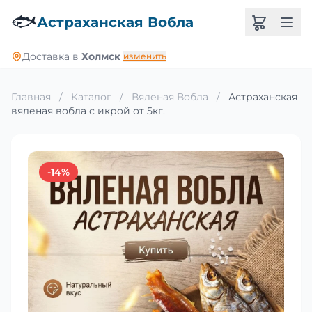
🐟
Астраханская Вобла
Доставка в
Холмск
изменить
Главная
/
Каталог
/
Вяленая Вобла
/
Астраханская
вяленая вобла с икрой от 5кг.
-14%