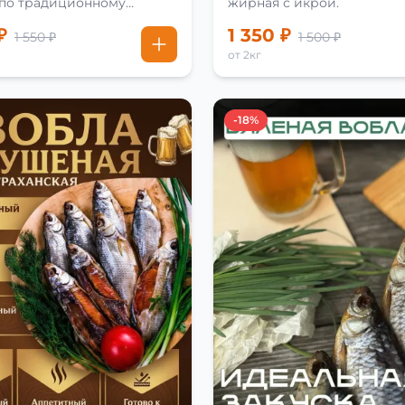
 по традиционному
жирная с икрой.
₽
1 350 ₽
1 550 ₽
1 500 ₽
от 2кг
-18%