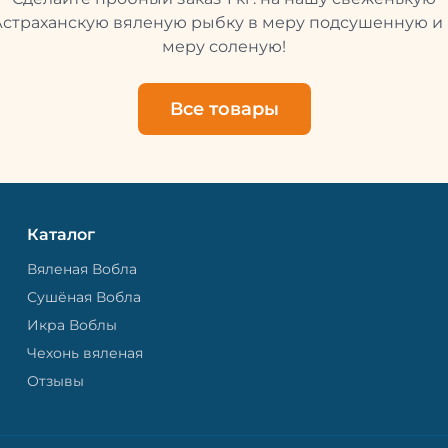
свежей и качественной. 
рыбу упаковывают в спе
Астраханскую вяленую рыбку в меру подсушенную и 
пакет, чтобы она не порти
меру соленую!
теряла влагу. Вяленая вобла — это
не просто вкусная еда, но
пример того, как можно с
Все товары
старые рецепты и совре
технологии. Её можно ест
напитками, и это будет оч
вкусно.
Каталог
Вяленая Вобла
Сушёная Вобла
Икра Воблы
Чехонь вяленая
Отзывы