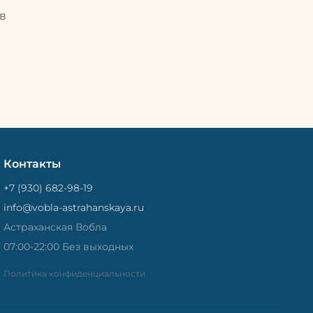
Потом
рыбу упаковывают в специальный
циальный
в
пакет, чтобы она не портилась и не
лась и не
теряла влагу. Вяленая вобла — это
не просто вкусная еда, но и
 и
пример того, как можно сочетать
очетать
старые рецепты и современные
менные
технологии. Её можно есть с
ь с
напитками, и это будет очень
ень
вкусно.
Контакты
+7 (930) 682-98-19
info@vobla-astrahanskaya.ru
Астраханская Вобла
07:00-22:00 Без выходных
Политика конфиденциальности