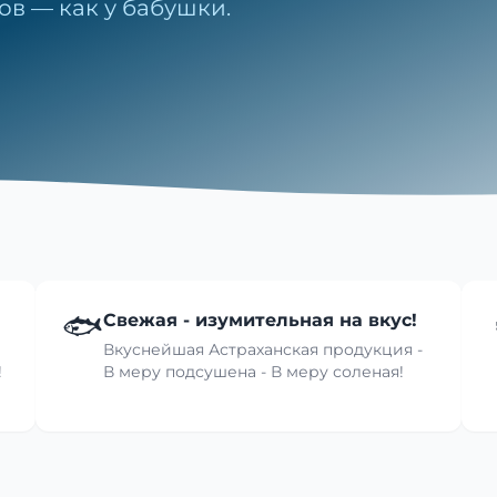
ов — как у бабушки.
🐟
Свежая - изумительная на вкус!
Вкуснейшая Астраханская продукция -
!
В меру подсушена - В меру соленая!