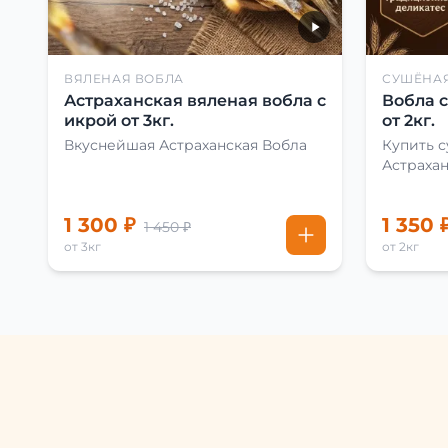
ВЯЛЕНАЯ ВОБЛА
СУШЁНА
Астраханская вяленая вобла с
Вобла 
икрой от 3кг.
от 2кг.
Вкуснейшая Астраханская Вобла
Купить 
Астраха
1 300 ₽
1 350 
1 450 ₽
от 3кг
от 2кг