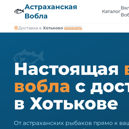
🐠
Астраханская
Вя
🐟
Каталог
Вобла
Во
Доставка в
Хотьково
изменить
🐟
Настоящая
вобла
с дос
в Хотькове
От астраханских рыбаков прямо к ваш