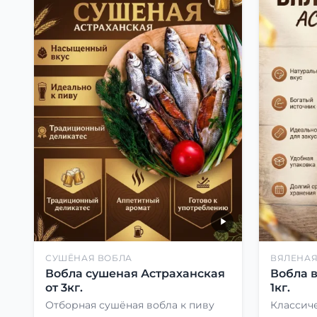
СУШЁНАЯ ВОБЛА
ВЯЛЕНАЯ
Вобла сушеная Астраханская
Вобла 
от 3кг.
1кг.
Отборная сушёная вобла к пиву
Классиче