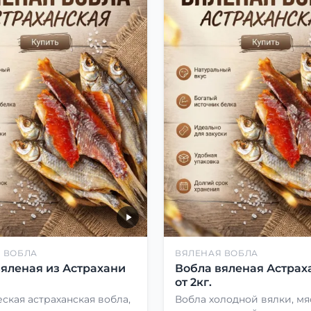
 ВОБЛА
ВЯЛЕНАЯ ВОБЛА
вяленая из Астрахани
Вобла вяленая Астрах
от 2кг.
ская астраханская вобла,
Вобла холодной вялки, мя