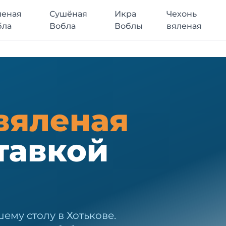
леная
Сушёная
Икра
Чехонь
бла
Вобла
Воблы
вяленая
вяленая
тавкой
ему столу в Хотькове.