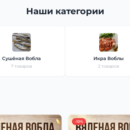
Наши категории
Сушёная Вобла
Икра Воблы
7 товаров
2 товаров
-10%