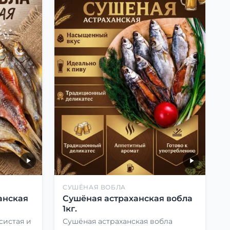
СУШЁНАЯ ВОБЛА
анская
Сушёная астраханская вобла
1кг.
систая и
Сушёная астраханская вобла