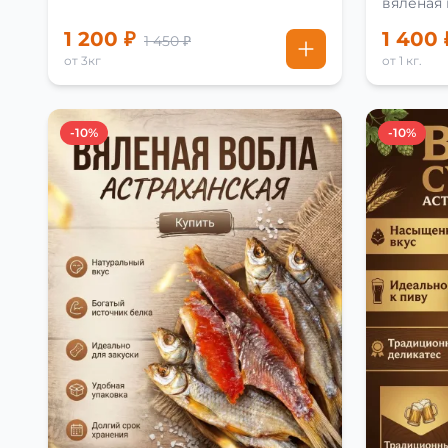
вяленая
рецепту
1 200 ₽
1 400 
1 450 ₽
от 3кг
от 1 кг.
-10%
-10%