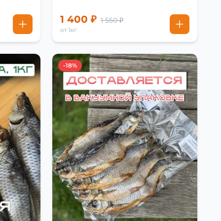
1 400 ₽
1 550 ₽
от 1кг
-18%