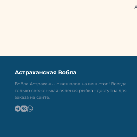
Астраханская Вобла
Вобла Астрахань - с вешалов на ваш стол! Всегда
только свеженькая вяленая рыбка - доступна для
заказа на сайте.