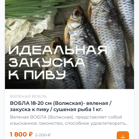
ВЯЛЕНАЯ ВОБЛА
ВОБЛА 18-20 см (Волжская)- вяленая /
закуска к пиву / сушеная рыба 1 кг.
Вяленая ВОБЛА (Волжская), представляет собой
изысканное лакомство, способное удовлетворить
даже самых взыскательных гурманов. Чтобы
1 800 ₽
2 200 ₽
сделать вяленую воблу, её сначала хорошо солят.