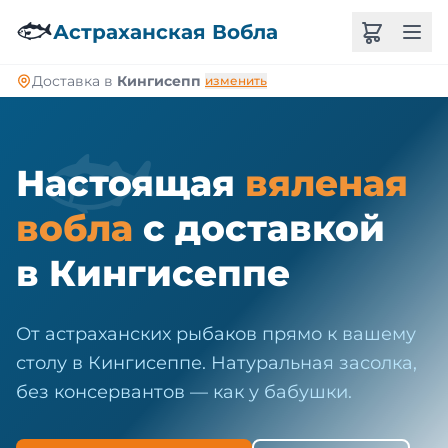
🐠
🐟
Астраханская Вобла
Доставка в
Кингисепп
изменить
🐟
Настоящая
вяленая
вобла
с доставкой
в Кингисеппе
От астраханских рыбаков прямо к вашему
столу в Кингисеппе. Натуральная засолка,
без консервантов — как у бабушки.