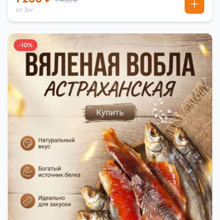
1 450 ₽
от 3кг
-10%