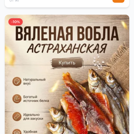
от 1кг
-10%