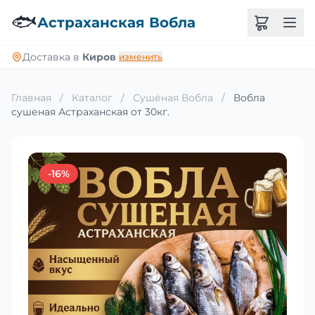
🐟
Астраханская Вобла
Доставка в
Киров
изменить
Главная
/
Каталог
/
Сушёная Вобла
/
Вобла
сушеная Астраханская от 30кг.
-16%