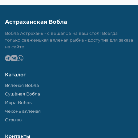
Астраханская Вобла
Вобла Астрахань - с вешалов на ваш стол! Всегда
только свеженькая вяленая рыбка - доступна для заказа
на сайте.
Каталог
Вяленая Вобла
Сушёная Вобла
Икра Воблы
Чехонь вяленая
Отзывы
Контакты