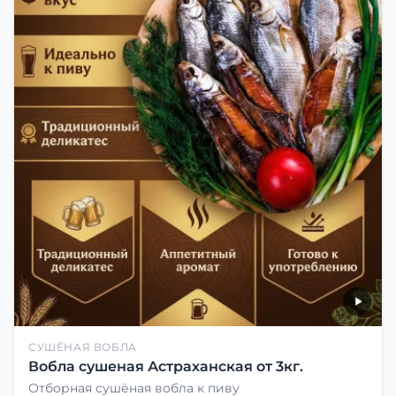
СУШЁНАЯ ВОБЛА
Вобла сушеная Астраханская от 3кг.
Отборная сушёная вобла к пиву