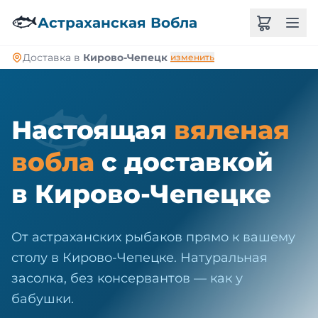
🐠
🐟
Астраханская Вобла
Доставка в
Кирово-Чепецк
изменить
🐟
Настоящая
вяленая
вобла
с доставкой
в Кирово-Чепецке
От астраханских рыбаков прямо к вашему
столу в Кирово-Чепецке. Натуральная
засолка, без консервантов — как у
бабушки.