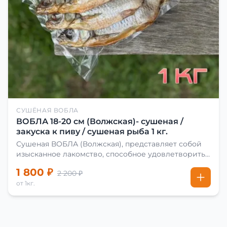
СУШЁНАЯ ВОБЛА
ВОБЛА 18-20 см (Волжская)- сушеная /
закуска к пиву / сушеная рыба 1 кг.
Сушеная ВОБЛА (Волжская), представляет собой
изысканное лакомство, способное удовлетворить
даже самых взыскательных гурманов. Чтобы
1 800 ₽
2 200 ₽
сделать вяленую воблу, её сначала хорошо солят.
от 1кг.
Для этого используют старые рецепты и
современные способы. Благодаря этому рыба
остаётся вкусной и ароматной. Каждый шаг в
приготовлении вяленой воблы делают с учётом
времени года. Это помогает сохранить рыбу