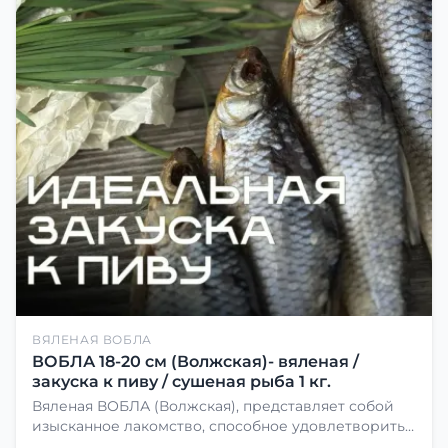
ВЯЛЕНАЯ ВОБЛА
ВОБЛА 18-20 см (Волжская)- вяленая /
закуска к пиву / сушеная рыба 1 кг.
Вяленая ВОБЛА (Волжская), представляет собой
изысканное лакомство, способное удовлетворить
даже самых взыскательных гурманов. Чтобы