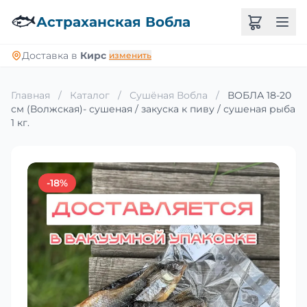
🐟
Астраханская Вобла
Доставка в
Кирс
изменить
Главная
/
Каталог
/
Сушёная Вобла
/
ВОБЛА 18-20
см (Волжская)- сушеная / закуска к пиву / сушеная рыба
1 кг.
-18%