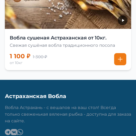
Вобла сушеная Астраханская от 10кг.
Свежая сушёная вобла традиционного посола
1 100 ₽
1 300 ₽
от 10кг
Астраханская Вобла
Вобла Астрахань - с вешалов на ваш стол! Всегда
только свеженькая вяленая рыбка - доступна для заказа
на сайте.