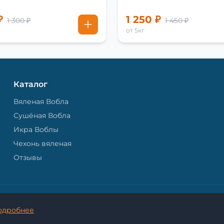
₽
1 250 ₽
1 300 ₽
1 450 ₽
от 5кг
Каталог
Вяленая Вобла
Сушёная Вобла
Икра Воблы
Чехонь вяленая
Отзывы
© 2026 Астраханская Вобла. - Все права защищены.
одробнее