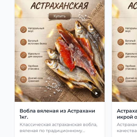
Вобла вяленая из Астрахани
Астраха
1кг.
икрой о
Классическая астраханская вобла,
Астраха
вяленая по традиционному
качества
рецепту