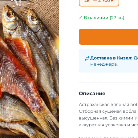
2кг — 2 700 ₽
✓ В наличии (27 кг.)
Доставка в
Кизел
:
Д
менеджера.
Описание
Астраханская вяленая во
Отборная сушёная вобла с
высушенная. Без химии и
аккуратная упаковка и че