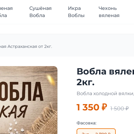
леная
Сушёная
Икра
Чехонь
бла
Вобла
Воблы
вяленая
ая Астраханская от 2кг.
Вобла вяле
2кг.
Вобла холодной вялки,
1 350 ₽
1 500 ₽
Фасовка: