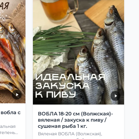
 вобла с
ВОБЛА 18-20 см (Волжская)-
вяленая / закуска к пиву /
сушеная рыба 1 кг.
мальная
тепень
Вяленая ВОБЛА (Волжская),