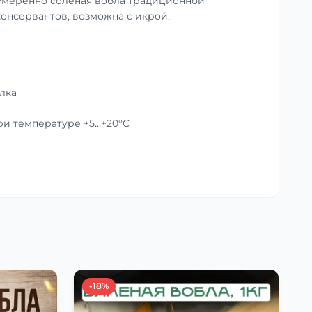
умеренно солёная вобла традиционной
консервантов, возможна с икрой.
лка
при температуре +5…+20°C
-18%