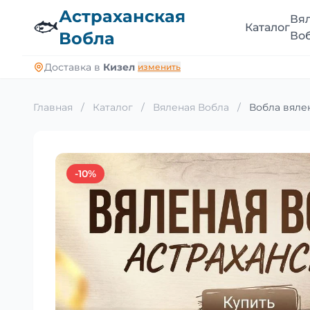
Астраханская
Вя
🐟
Каталог
Вобла
Во
Доставка в
Кизел
изменить
Главная
/
Каталог
/
Вяленая Вобла
/
Вобла вялен
-10%