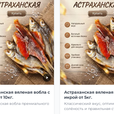
нская вяленая вобла с
Астраханская вяленая
т 10кг.
икрой от 5кг.
нская вобла премиального
Классический вкус, опти
солёность и правильная с
сушки