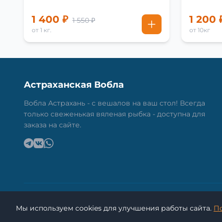
1 400 ₽
1 200 
1 550 ₽
от 1 кг.
от 10кг
Астраханская Вобла
Вобла Астрахань - с вешалов на ваш стол! Всегда
только свеженькая вяленая рыбка - доступна для
заказа на сайте.
Мы используем cookies для улучшения работы сайта.
П