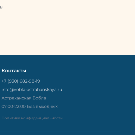
Потом
рыбу упаковывают в специальный
циальный
в
пакет, чтобы она не портилась и не
лась и не
теряла влагу. Вяленая вобла — это
не просто вкусная еда, но и
 и
пример того, как можно сочетать
очетать
старые рецепты и современные
менные
технологии. Её можно есть с
ь с
напитками, и это будет очень
ень
вкусно.
Контакты
+7 (930) 682-98-19
info@vobla-astrahanskaya.ru
Астраханская Вобла
07:00-22:00 Без выходных
Политика конфиденциальности