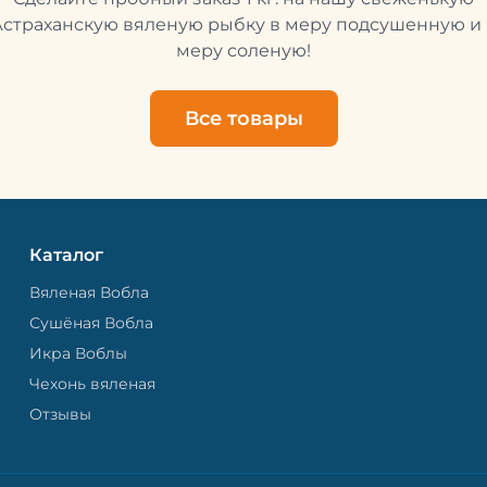
свежей и качественной. 
рыбу упаковывают в спе
Астраханскую вяленую рыбку в меру подсушенную и 
пакет, чтобы она не порти
меру соленую!
теряла влагу. Вяленая вобла — это
не просто вкусная еда, но
пример того, как можно с
Все товары
старые рецепты и совре
технологии. Её можно ест
напитками, и это будет оч
вкусно.
Каталог
Вяленая Вобла
Сушёная Вобла
Икра Воблы
Чехонь вяленая
Отзывы