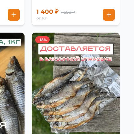
1 400 ₽
1 550 ₽
от 1кг
-18%