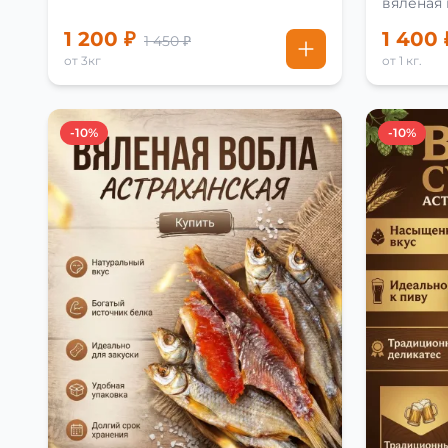
вяленая
рецепту
1 200 ₽
1 400 
1 450 ₽
от 3кг
от 1 кг.
-10%
-10%