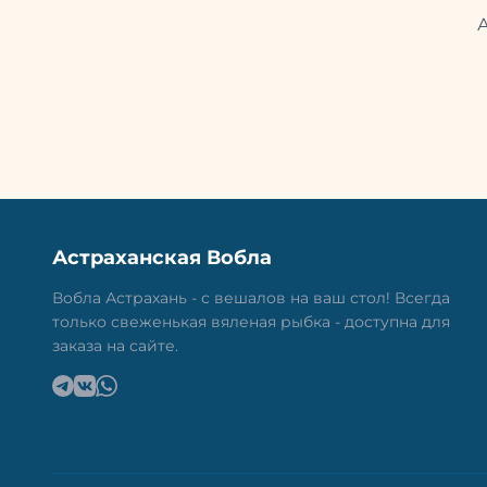
Астраханская Вобла
Вобла Астрахань - с вешалов на ваш стол! Всегда
только свеженькая вяленая рыбка - доступна для
заказа на сайте.