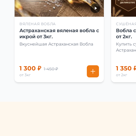
ВЯЛЕНАЯ ВОБЛА
СУШЁНА
Астраханская вяленая вобла с
Вобла 
икрой от 3кг.
от 2кг.
Вкуснейшая Астраханская Вобла
Купить 
Астраха
1 300 ₽
1 350 
1 450 ₽
от 3кг
от 2кг