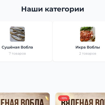
Наши категории
Сушёная Вобла
Икра Воблы
7 товаров
2 товаров
-10%