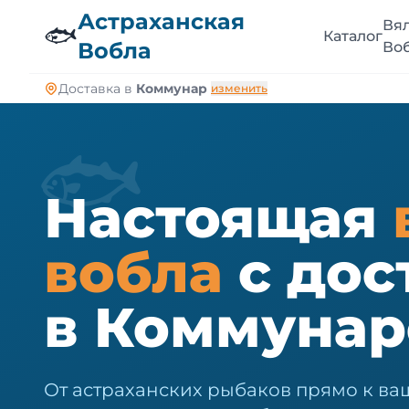
🐠
Астраханская
Вя
🐟
Каталог
Вобла
Во
Доставка в
Коммунар
изменить
🐟
Настоящая
вобла
с дос
в Коммунар
От астраханских рыбаков прямо к ва