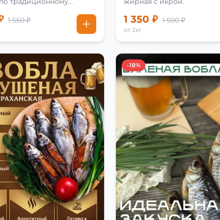
 по традиционному
жирная с икрой.
₽
1 350 ₽
1 550 ₽
1 500 ₽
от 2кг
-18%