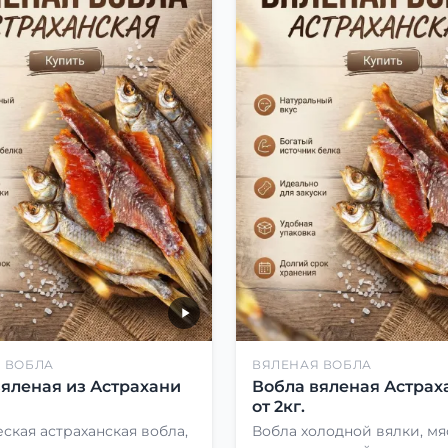
 ВОБЛА
ВЯЛЕНАЯ ВОБЛА
вяленая из Астрахани
Вобла вяленая Астрах
от 2кг.
ская астраханская вобла,
Вобла холодной вялки, мя