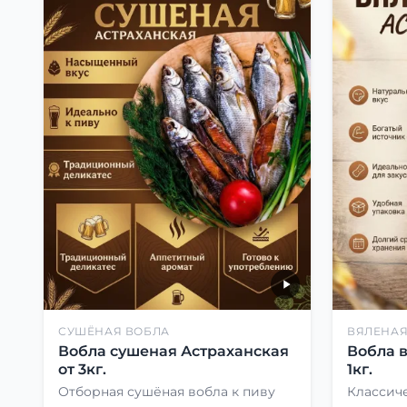
СУШЁНАЯ ВОБЛА
ВЯЛЕНАЯ
Вобла сушеная Астраханская
Вобла 
от 3кг.
1кг.
Отборная сушёная вобла к пиву
Классиче