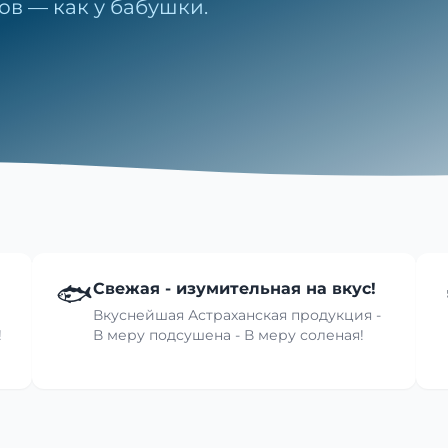
ов — как у бабушки.
🐟
Свежая - изумительная на вкус!
Вкуснейшая Астраханская продукция -
!
В меру подсушена - В меру соленая!