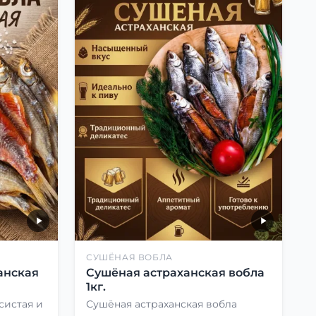
СУШЁНАЯ ВОБЛА
анская
Сушёная астраханская вобла
1кг.
систая и
Сушёная астраханская вобла