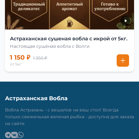
Астраханская сушеная вобла с икрой от 5кг.
Настоящая сушёная вобла с Волги
1 150 ₽
1 350 ₽
от 5кг
Астраханская Вобла
Вобла Астрахань - с вешалов на ваш стол! Всегда
только свеженькая вяленая рыбка - доступна для заказа
на сайте.