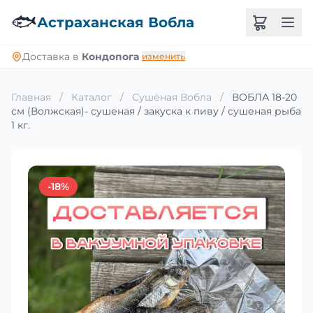
🐟
Астраханская Вобла
Доставка в
Кондопога
изменить
Главная
/
Каталог
/
Сушёная Вобла
/
ВОБЛА 18-20
см (Волжская)- сушеная / закуска к пиву / сушеная рыба
1 кг.
-18%