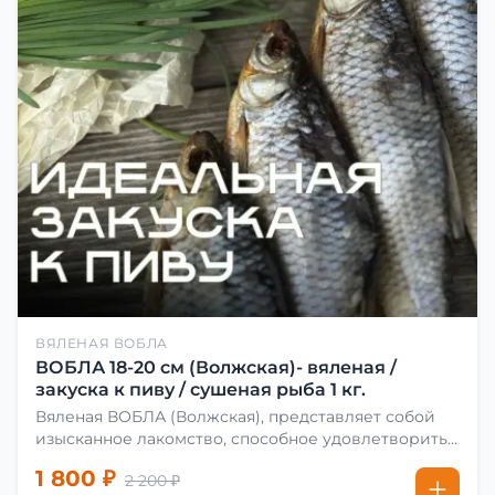
ВЯЛЕНАЯ ВОБЛА
ВОБЛА 18-20 см (Волжская)- вяленая /
закуска к пиву / сушеная рыба 1 кг.
Вяленая ВОБЛА (Волжская), представляет собой
изысканное лакомство, способное удовлетворить
даже самых взыскательных гурманов. Чтобы
1 800 ₽
2 200 ₽
сделать вяленую воблу, её сначала хорошо солят.