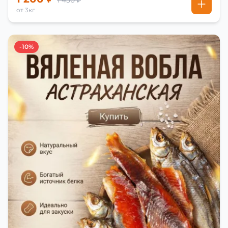
1 450 ₽
от 3кг
-10%