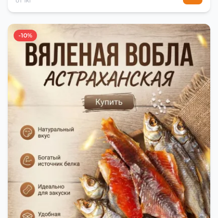
от 1кг
-10%