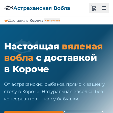
🐠
🐟
Астраханская Вобла
Доставка в
Короча
изменить
🐟
Настоящая
вяленая
вобла
с доставкой
в Короче
От астраханских рыбаков прямо к вашему
столу в Короче. Натуральная засолка, без
консервантов — как у бабушки.