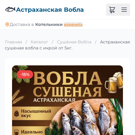
🐟
Астраханская Вобла
Доставка в
Котельники
изменить
Главная
/
Каталог
/
Сушёная Вобла
/
Астраханская
сушеная вобла с икрой от 5кг.
-15%