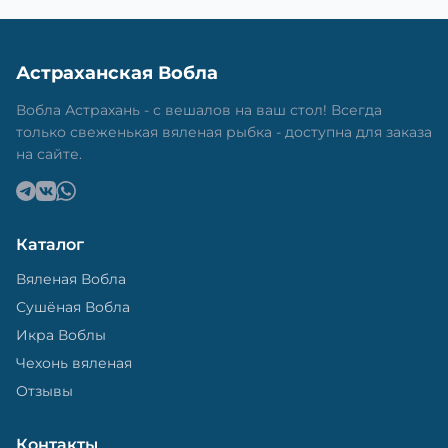
Астраханская Вобла
Вобла Астрахань - с вешалов на ваш стол! Всегда
только свеженькая вяленая рыбка - доступна для заказа
на сайте.
Каталог
Вяленая Вобла
Сушёная Вобла
Икра Воблы
Чехонь вяленая
Отзывы
Контакты