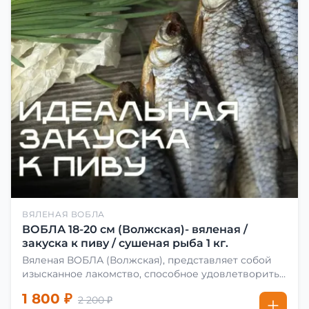
ВЯЛЕНАЯ ВОБЛА
ВОБЛА 18-20 см (Волжская)- вяленая /
закуска к пиву / сушеная рыба 1 кг.
Вяленая ВОБЛА (Волжская), представляет собой
изысканное лакомство, способное удовлетворить
даже самых взыскательных гурманов. Чтобы
1 800 ₽
2 200 ₽
сделать вяленую воблу, её сначала хорошо солят.