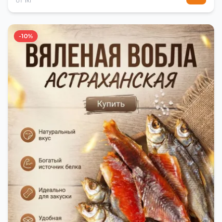
от 1кг
-10%