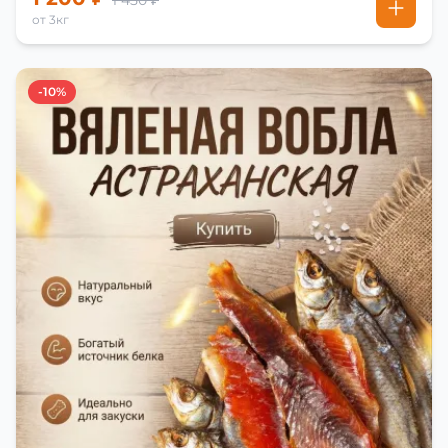
1 450 ₽
от 3кг
-10%