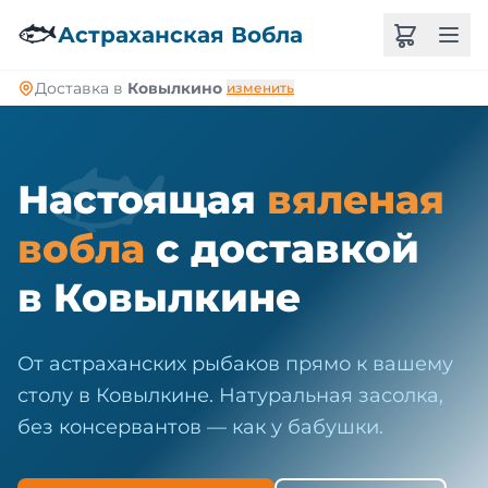
🐠
🐟
Астраханская Вобла
Доставка в
Ковылкино
изменить
🐟
Настоящая
вяленая
вобла
с доставкой
в Ковылкине
От астраханских рыбаков прямо к вашему
столу в Ковылкине. Натуральная засолка,
без консервантов — как у бабушки.