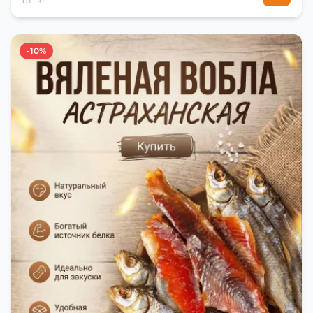
от 1кг
-10%