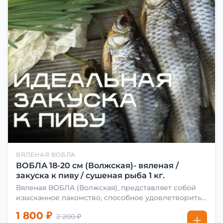
ВЯЛЕНАЯ ВОБЛА
ВОБЛА 18-20 см (Волжская)- вяленая /
закуска к пиву / сушеная рыба 1 кг.
Вяленая ВОБЛА (Волжская), представляет собой
изысканное лакомство, способное удовлетворить
даже самых взыскательных гурманов. Чтобы
1 800 ₽
2 200 ₽
сделать вяленую воблу, её сначала хорошо солят.