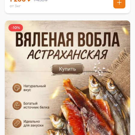
1 450 ₽
от 3кг
-10%