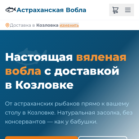
🐠
🐟
Астраханская Вобла
Доставка в
Козловка
изменить
🐟
Настоящая
вяленая
вобла
с доставкой
в Козловке
От астраханских рыбаков прямо к вашему
столу в Козловке. Натуральная засолка, без
консервантов — как у бабушки.