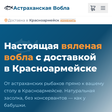
🐠
🐟
Астраханская Вобла
Доставка в
Красноармейск
изменить
🐟
Настоящая
вяленая
вобла
с доставкой
в Красноармейске
От астраханских рыбаков прямо к вашему
столу в Красноармейске. Натуральная
засолка, без консервантов — как у
бабушки.