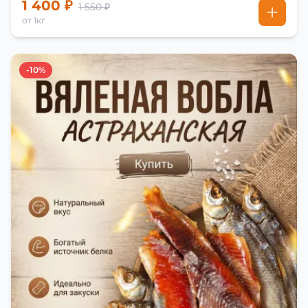
1 400 ₽
1 550 ₽
от 1кг
-10%