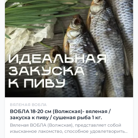
ВЯЛЕНАЯ ВОБЛА
ВОБЛА 18-20 см (Волжская)- вяленая /
закуска к пиву / сушеная рыба 1 кг.
Вяленая ВОБЛА (Волжская), представляет собой
изысканное лакомство, способное удовлетворить
даже самых взыскательных гурманов. Чтобы