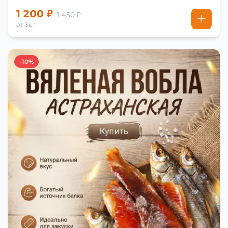
1 200 ₽
1 450 ₽
от 3кг
-10%