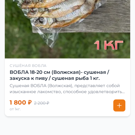
СУШЁНАЯ ВОБЛА
ВОБЛА 18-20 см (Волжская)- сушеная /
закуска к пиву / сушеная рыба 1 кг.
Сушеная ВОБЛА (Волжская), представляет собой
изысканное лакомство, способное удовлетворить
даже самых взыскательных гурманов. Чтобы
1 800 ₽
2 200 ₽
сделать вяленую воблу, её сначала хорошо солят.
от 1кг.
Для этого используют старые рецепты и
современные способы. Благодаря этому рыба
остаётся вкусной и ароматной. Каждый шаг в
приготовлении вяленой воблы делают с учётом
времени года. Это помогает сохранить рыбу