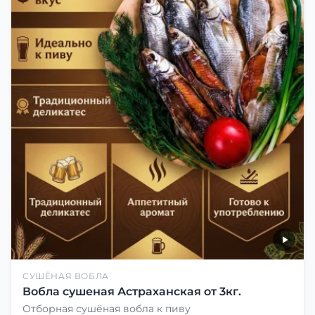
СУШЁНАЯ ВОБЛА
Вобла сушеная Астраханская от 3кг.
Отборная сушёная вобла к пиву