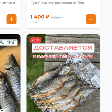
систая и
Сушёная астраханская вобла
1 400 ₽
1 550 ₽
от 1кг
-18%