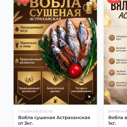
СУШЁНАЯ ВОБЛА
ВЯЛЕНАЯ
Вобла сушеная Астраханская
Вобла 
от 3кг.
1кг.