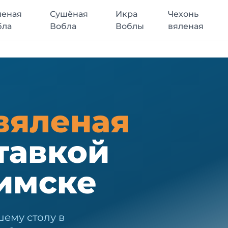
леная
Сушёная
Икра
Чехонь
бла
Вобла
Воблы
вяленая
вяленая
тавкой
имске
шему столу в