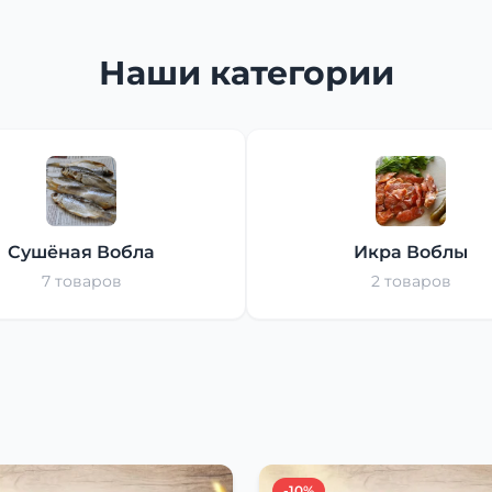
Наши категории
Сушёная Вобла
Икра Воблы
7 товаров
2 товаров
-10%