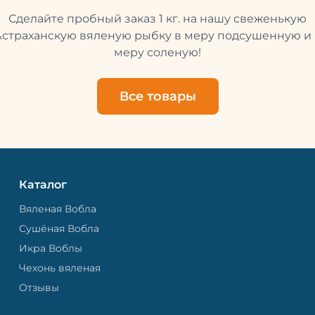
Это помогает сохранить 
Сделайте пробный заказ 1 кг. на нашу свеженькую
свежей и качественной. 
рыбу упаковывают в спе
Астраханскую вяленую рыбку в меру подсушенную и 
пакет, чтобы она не порти
меру соленую!
теряла влагу. Вяленая вобла — это
не просто вкусная еда, но
пример того, как можно с
Все товары
старые рецепты и совре
технологии. Её можно ест
напитками, и это будет оч
вкусно.
Каталог
Вяленая Вобла
Сушёная Вобла
Икра Воблы
Чехонь вяленая
Отзывы