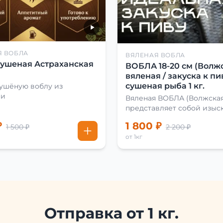
Я ВОБЛА
ВЯЛЕНАЯ ВОБЛА
сушеная Астраханская
ВОБЛА 18-20 см (Волжс
вяленая / закуска к пив
сушеная рыба 1 кг.
сушёную воблу из
ни
Вяленая ВОБЛА (Волжская
представляет собой изыс
лакомство, способное
₽
1 800 ₽
1 500 ₽
2 200 ₽
удовлетворить даже самы
от 1кг
взыскательных гурманов. Чтобы
сделать вяленую воблу, е
хорошо солят. Для этого
используют старые рецеп
современные способы. Бл
этому рыба остаётся вкус
ароматной. Каждый шаг в
приготовлении вяленой 
Отправка от 1 кг.
делают с учётом времени 