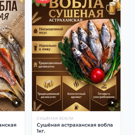
СУШЁНАЯ ВОБЛА
анская
Сушёная астраханская вобла
1кг.