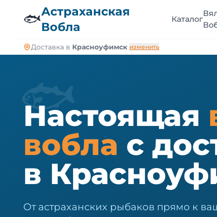
🐠
Астраханская
Вя
🐟
Каталог
Вобла
Во
Доставка в
Красноуфимск
изменить
🐟
Настоящая
вобла
с дос
в Красноуф
От астраханских рыбаков прямо к ва