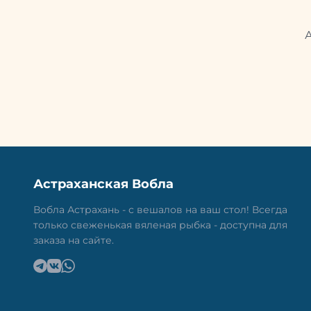
Астраханская Вобла
Вобла Астрахань - с вешалов на ваш стол! Всегда
только свеженькая вяленая рыбка - доступна для
заказа на сайте.