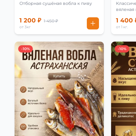
Отборная сушёная вобла к пиву
Классиче
вяленая
рецепту
1 200 ₽
1 400 
1 450 ₽
от 3кг
от 1 кг.
-10%
-10%