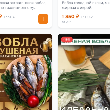
ская астраханская вобла,
Вобла холодной вялки, мя
 по традиционному
жирная с икрой.
₽
1 350 ₽
1 550 ₽
1 500 ₽
от 2кг
-18%