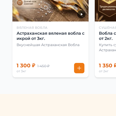
ВЯЛЕНАЯ ВОБЛА
СУШЁНА
Астраханская вяленая вобла с
Вобла 
икрой от 3кг.
от 2кг.
Вкуснейшая Астраханская Вобла
Купить 
Астраха
1 300 ₽
1 350 
1 450 ₽
от 3кг
от 2кг