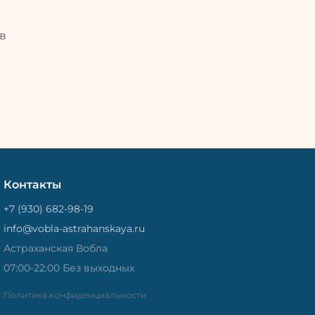
Это помогает сохранить рыбу
рыбу
свежей и качественной. Потом
Потом
рыбу упаковывают в специальный
циальный
в
пакет, чтобы она не портилась и не
лась и не
теряла влагу. Вяленая вобла — это
не просто вкусная еда, но и
 и
пример того, как можно сочетать
очетать
старые рецепты и современные
менные
технологии. Её можно есть с
ь с
напитками, и это будет очень
ень
вкусно.
Контакты
+7 (930) 682-98-19
info@vobla-astrahanskaya.ru
Астраханская Вобла
07:00-22:00 Без выходных
Политика конфиденциальности