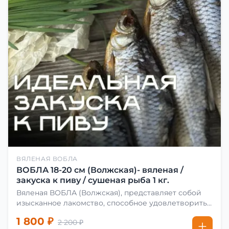
ВЯЛЕНАЯ ВОБЛА
ВОБЛА 18-20 см (Волжская)- вяленая /
закуска к пиву / сушеная рыба 1 кг.
Вяленая ВОБЛА (Волжская), представляет собой
изысканное лакомство, способное удовлетворить
даже самых взыскательных гурманов. Чтобы
1 800 ₽
2 200 ₽
сделать вяленую воблу, её сначала хорошо солят.