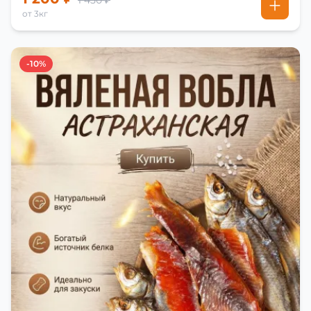
1 450 ₽
от 3кг
-10%