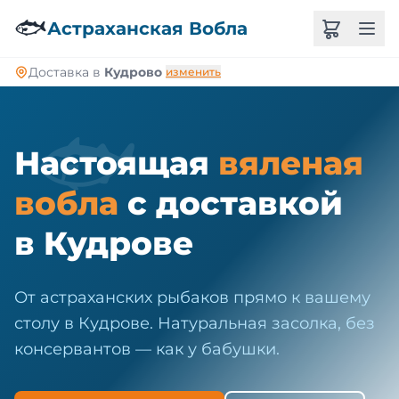
🐠
🐟
Астраханская Вобла
Доставка в
Кудрово
изменить
🐟
Настоящая
вяленая
вобла
с доставкой
в Кудрове
От астраханских рыбаков прямо к вашему
столу в Кудрове. Натуральная засолка, без
консервантов — как у бабушки.