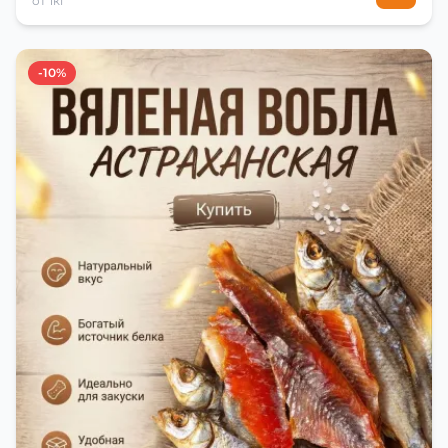
от 1кг
-10%