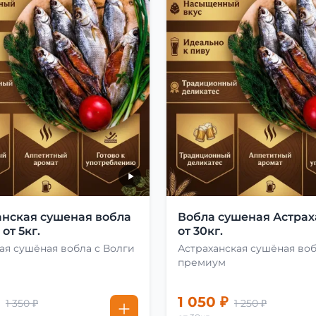
анская сушеная вобла
Вобла сушеная Астрах
от 5кг.
от 30кг.
ая сушёная вобла с Волги
Астраханская сушёная во
премиум
1 050 ₽
1 350 ₽
1 250 ₽