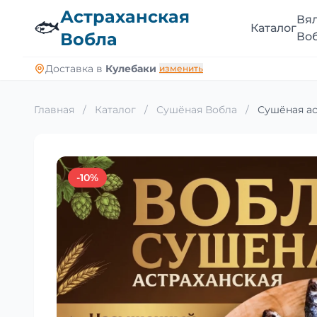
Астраханская
Вя
🐟
Каталог
Вобла
Во
Доставка в
Кулебаки
изменить
Главная
/
Каталог
/
Сушёная Вобла
/
Сушёная ас
-10%