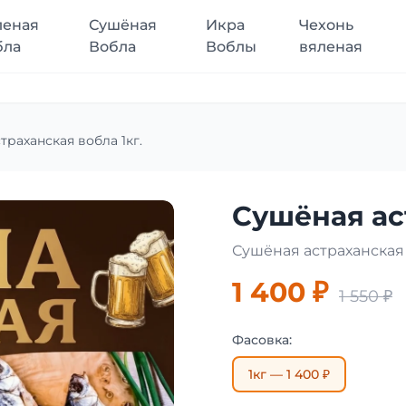
леная
Сушёная
Икра
Чехонь
бла
Вобла
Воблы
вяленая
траханская вобла 1кг.
Сушёная ас
Сушёная астраханская
1 400 ₽
1 550 ₽
Фасовка:
1кг — 1 400 ₽