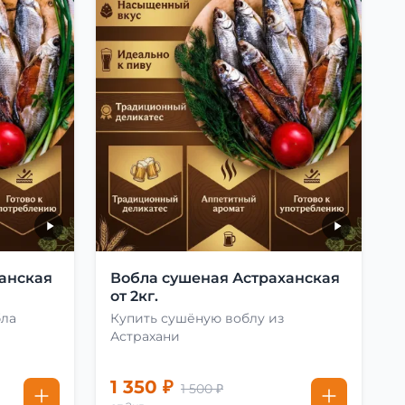
анская
Вобла сушеная Астраханская
от 2кг.
бла
Купить сушёную воблу из
Астрахани
1 350 ₽
1 500 ₽