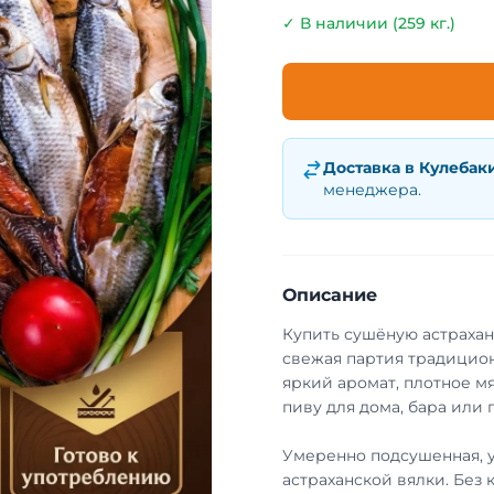
✓ В наличии (259 кг.)
Доставка в
Кулебак
менеджера.
Описание
Купить сушёную астраха
свежая партия традицион
яркий аромат, плотное мя
пиву для дома, бара или 
Умеренно подсушенная, 
астраханской вялки. Без 