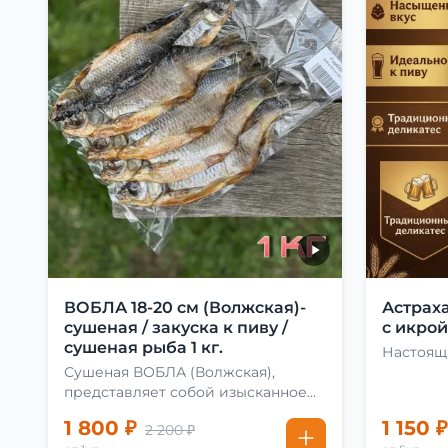
ВОБЛА 18-20 см (Волжская)-
Астрах
сушеная / закуска к пиву /
с икрой 
сушеная рыба 1 кг.
Настоящ
Сушеная ВОБЛА (Волжская),
представляет собой изысканное
лакомство, способное
1 800 ₽
1 150 ₽
2 200 ₽
удовлетворить даже самых