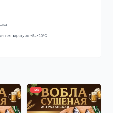
ушка
при температуре +5…+20°C
-10%