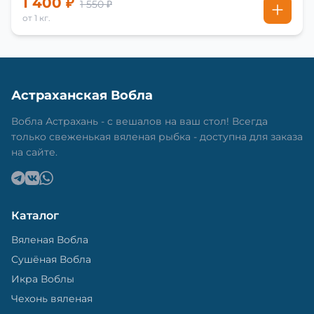
1 400 ₽
1 550 ₽
от 1 кг.
Астраханская Вобла
Вобла Астрахань - с вешалов на ваш стол! Всегда
только свеженькая вяленая рыбка - доступна для заказа
на сайте.
Каталог
Вяленая Вобла
Сушёная Вобла
Икра Воблы
Чехонь вяленая