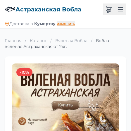
🐟
Астраханская Вобла
Доставка в
Кумертау
изменить
Главная
/
Каталог
/
Вяленая Вобла
/
Вобла
вяленая Астраханская от 2кг.
-10%