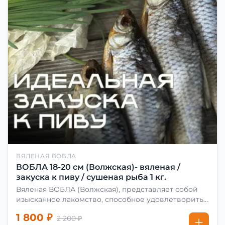
ВЯЛЕНАЯ ВОБЛА
ВОБЛА 18-20 см (Волжская)- вяленая /
закуска к пиву / сушеная рыба 1 кг.
Вяленая ВОБЛА (Волжская), представляет собой
изысканное лакомство, способное удовлетворить
даже самых взыскательных гурманов. Чтобы
1 800 ₽
2 200 ₽
сделать вяленую воблу, её сначала хорошо солят.