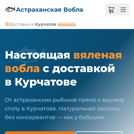
🐠
🐟
Астраханская Вобла
Доставка в
Курчатов
изменить
🐟
Настоящая
вяленая
вобла
с доставкой
в Курчатове
От астраханских рыбаков прямо к вашему
столу в Курчатове. Натуральная засолка,
без консервантов — как у бабушки.