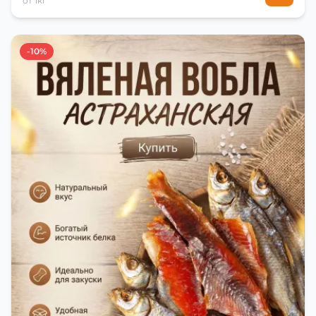
от 1кг
-10%