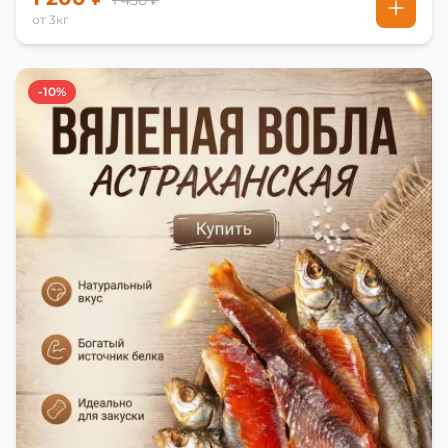
1 450 ₽
от 3кг
-10%