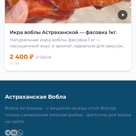
Икра воблы Астраханской — фасовка 1кг.
Натуральная икра воблы, фасовка 1 кг —
насыщенный вкус и аромат, идеальна для закусок
и приготовления блюд.
2 400 ₽
2 700 ₽
от 1кг
Астраханская Вобла
Вобла Астрахань - с вешалов на ваш стол! Всегда
только свеженькая вяленая рыбка - доступна для заказа
на сайте.