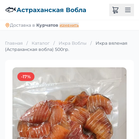
🐟
Астраханская Вобла
Доставка в
Курчатов
изменить
Главная
/
Каталог
/
Икра Воблы
/
Икра вяленая
(Астраханская вобла) 500гр.
-17%