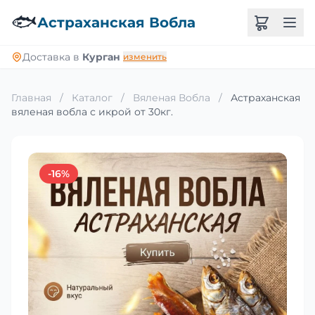
🐟
Астраханская Вобла
Доставка в
Курган
изменить
Главная
/
Каталог
/
Вяленая Вобла
/
Астраханская
вяленая вобла с икрой от 30кг.
-16%