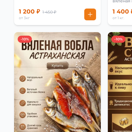
вяленая
рецепту
1 200 ₽
1 400 
1 450 ₽
от 3кг
от 1 кг.
-10%
-10%