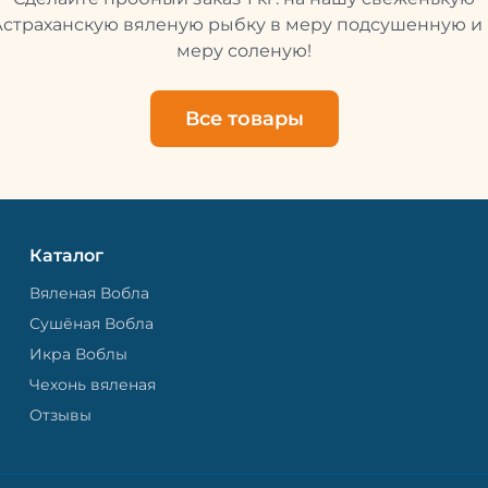
свежей и качественной. 
рыбу упаковывают в спе
Астраханскую вяленую рыбку в меру подсушенную и 
пакет, чтобы она не порти
меру соленую!
теряла влагу. Вяленая вобла — это
не просто вкусная еда, но
пример того, как можно с
Все товары
старые рецепты и совре
технологии. Её можно ест
напитками, и это будет оч
вкусно.
Каталог
Вяленая Вобла
Сушёная Вобла
Икра Воблы
Чехонь вяленая
Отзывы