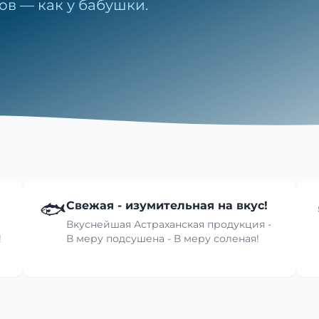
ов — как у бабушки.
🐟
Свежая - изумительная на вкус!
Вкуснейшая Астраханская продукция -
!
В меру подсушена - В меру соленая!