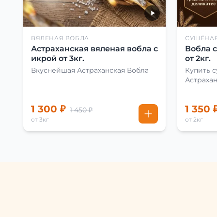
ВЯЛЕНАЯ ВОБЛА
СУШЁНА
Астраханская вяленая вобла с
Вобла 
икрой от 3кг.
от 2кг.
Вкуснейшая Астраханская Вобла
Купить 
Астраха
1 300 ₽
1 350 
1 450 ₽
от 3кг
от 2кг