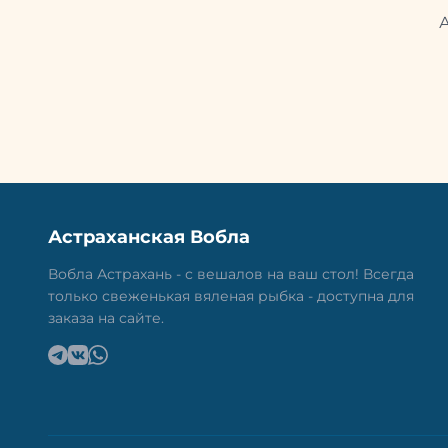
Астраханская Вобла
Вобла Астрахань - с вешалов на ваш стол! Всегда
только свеженькая вяленая рыбка - доступна для
заказа на сайте.