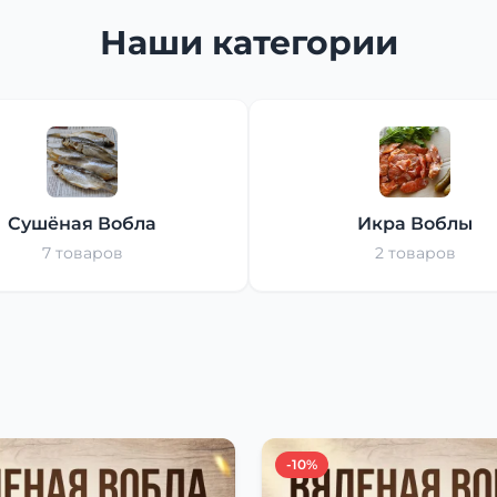
Наши категории
Сушёная Вобла
Икра Воблы
7 товаров
2 товаров
-10%