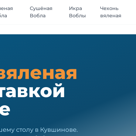
леная
Сушёная
Икра
Чехонь
бла
Вобла
Воблы
вяленая
вяленая
тавкой
е
шему столу в Кувшинове.