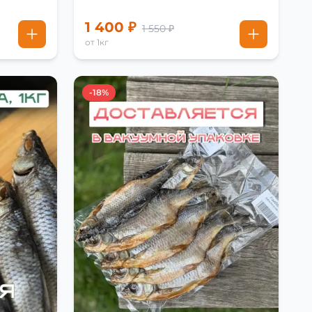
1 400 ₽
1 550 ₽
от 1кг
-18%