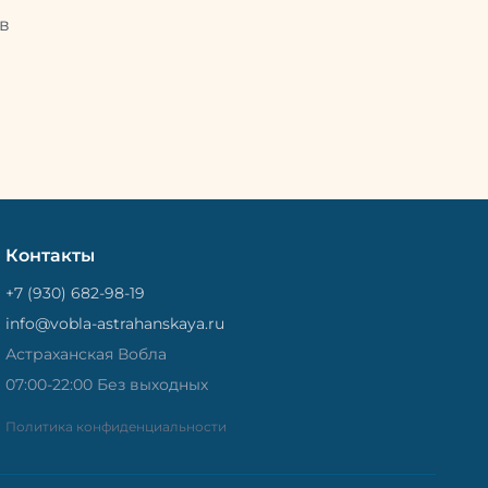
Потом
рыбу упаковывают в специальный
циальный
в
пакет, чтобы она не портилась и не
лась и не
теряла влагу. Вяленая вобла — это
не просто вкусная еда, но и
 и
пример того, как можно сочетать
очетать
старые рецепты и современные
менные
технологии. Её можно есть с
ь с
напитками, и это будет очень
ень
вкусно.
Контакты
+7 (930) 682-98-19
info@vobla-astrahanskaya.ru
Астраханская Вобла
07:00-22:00 Без выходных
Политика конфиденциальности