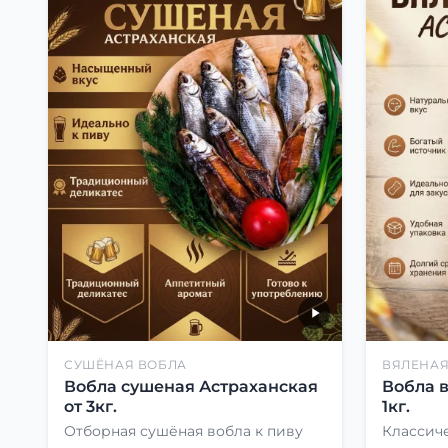
СУШЁНАЯ ВОБЛА
ВЯЛЕНАЯ
Вобла сушеная Астраханская
Вобла 
от 3кг.
1кг.
Отборная сушёная вобла к пиву
Классиче