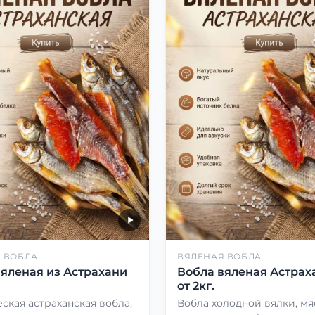
 ВОБЛА
ВЯЛЕНАЯ ВОБЛА
вяленая из Астрахани
Вобла вяленая Астрах
от 2кг.
ская астраханская вобла,
Вобла холодной вялки, мя