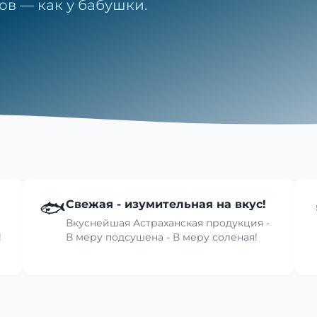
ов — как у бабушки.
🐟
Свежая - изумительная на вкус!
Вкуснейшая Астраханская продукция -
!
В меру подсушена - В меру соленая!