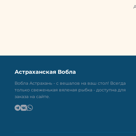
Астраханская Вобла
Вобла Астрахань - с вешалов на ваш стол! Всегда
только свеженькая вяленая рыбка - доступна для
заказа на сайте.