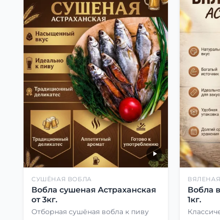
СУШЁНАЯ ВОБЛА
ВЯЛЕНАЯ
Вобла сушеная Астраханская
Вобла 
от 3кг.
1кг.
Отборная сушёная вобла к пиву
Классиче