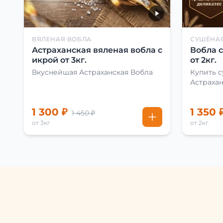
ВЯЛЕНАЯ ВОБЛА
СУШЁНА
Астраханская вяленая вобла с
Вобла 
икрой от 3кг.
от 2кг.
Вкуснейшая Астраханская Вобла
Купить 
Астраха
1 300 ₽
1 350 
1 450 ₽
от 3кг
от 2кг