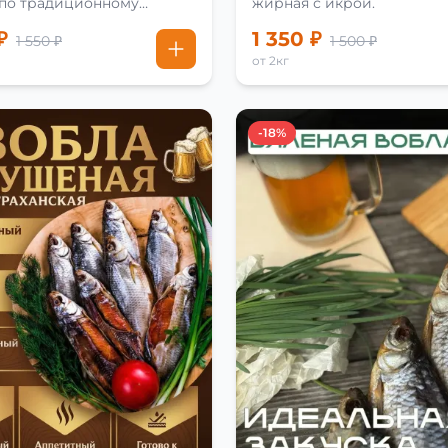
 по традиционному
жирная с икрой.
₽
1 350 ₽
1 550 ₽
1 500 ₽
от 2кг
-18%