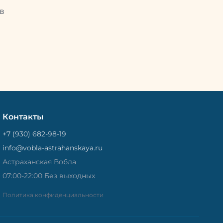
Потом
рыбу упаковывают в специальный
циальный
в
пакет, чтобы она не портилась и не
лась и не
теряла влагу. Вяленая вобла — это
не просто вкусная еда, но и
 и
пример того, как можно сочетать
очетать
старые рецепты и современные
менные
технологии. Её можно есть с
ь с
напитками, и это будет очень
ень
вкусно.
Контакты
+7 (930) 682-98-19
info@vobla-astrahanskaya.ru
Астраханская Вобла
07:00-22:00 Без выходных
Политика конфиденциальности