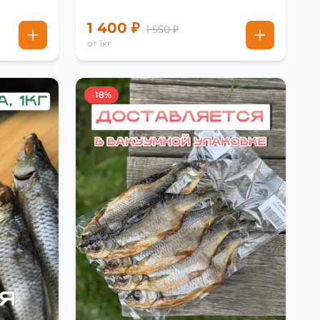
1 400 ₽
1 550 ₽
от 1кг
-18%