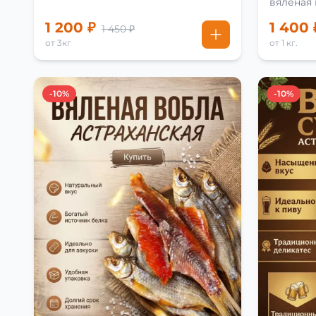
вяленая
рецепту
1 200 ₽
1 400 
1 450 ₽
от 3кг
от 1 кг.
-10%
-10%