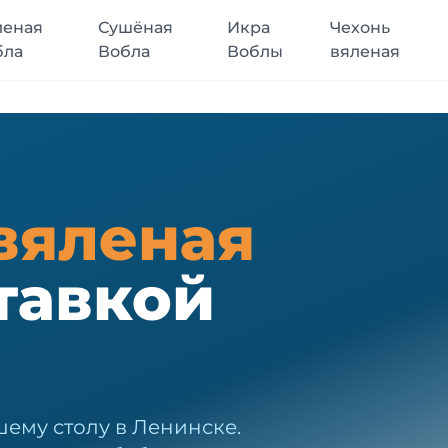
леная
Сушёная
Икра
Чехонь
бла
Вобла
Воблы
вяленая
вяленая
тавкой
шему столу в Ленинске.