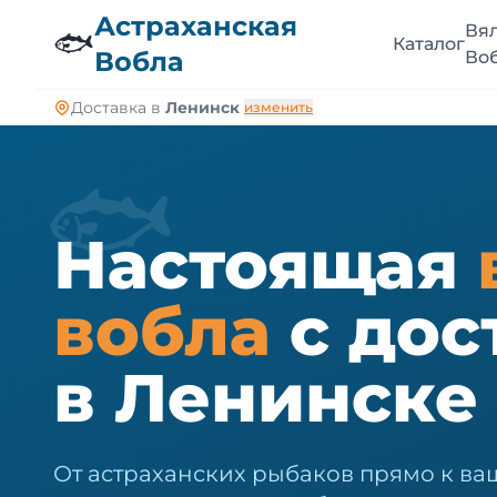
🐠
Астраханская
Вя
🐟
Каталог
Вобла
Во
Доставка в
Ленинск
изменить
🐟
Настоящая
вобла
с дос
в Ленинске
От астраханских рыбаков прямо к ва