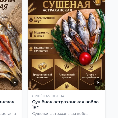
СУШЁНАЯ ВОБЛА
анская
Сушёная астраханская вобла
1кг.
систая и
Сушёная астраханская вобла