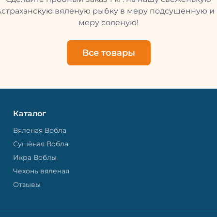
свежей и качественной. 
рыбу упаковывают в спе
Астраханскую вяленую рыбку в меру подсушенную и 
пакет, чтобы она не порти
меру соленую!
теряла влагу. Вяленая вобла — это
не просто вкусная еда, но
пример того, как можно с
Все товары
старые рецепты и совре
технологии. Её можно ест
напитками, и это будет оч
вкусно.
Каталог
Вяленая Вобла
Сушёная Вобла
Икра Воблы
Чехонь вяленая
Отзывы