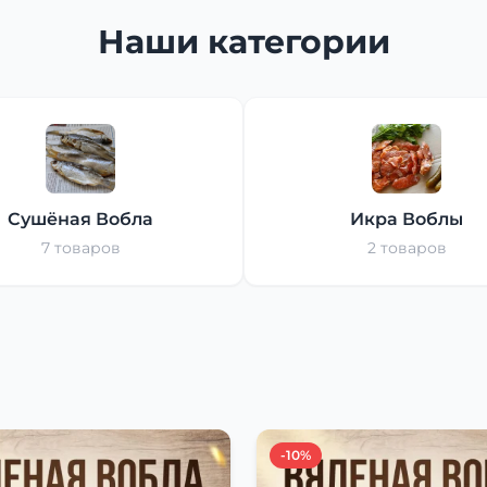
Наши категории
Сушёная Вобла
Икра Воблы
7 товаров
2 товаров
-10%