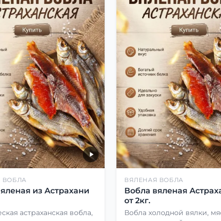
 ВОБЛА
ВЯЛЕНАЯ ВОБЛА
вяленая из Астрахани
Вобла вяленая Астрах
от 2кг.
ская астраханская вобла,
Вобла холодной вялки, мя