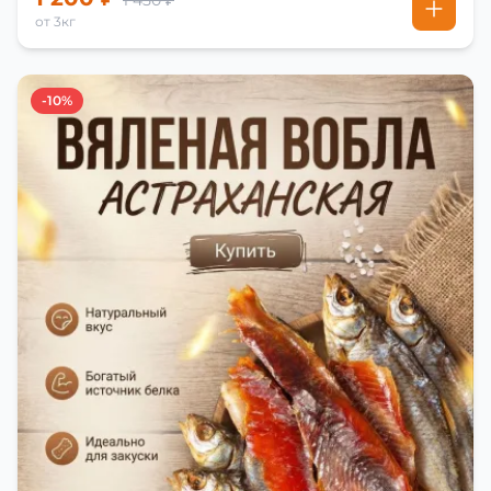
1 450 ₽
от 3кг
-10%