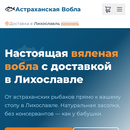
🐠
🐟
Астраханская Вобла
Доставка в
Лихославль
изменить
🐟
Настоящая
вяленая
вобла
с доставкой
в Лихославле
От астраханских рыбаков прямо к вашему
столу в Лихославле. Натуральная засолка,
без консервантов — как у бабушки.