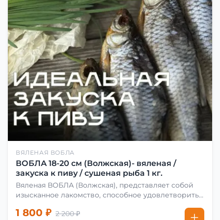
ВЯЛЕНАЯ ВОБЛА
ВОБЛА 18-20 см (Волжская)- вяленая /
закуска к пиву / сушеная рыба 1 кг.
Вяленая ВОБЛА (Волжская), представляет собой
изысканное лакомство, способное удовлетворить
даже самых взыскательных гурманов. Чтобы
1 800 ₽
2 200 ₽
сделать вяленую воблу, её сначала хорошо солят.