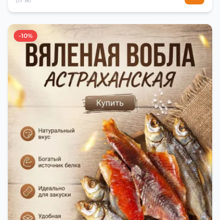
от 1кг
-10%