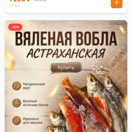
1 450 ₽
от 3кг
-10%