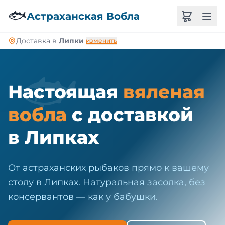
🐠
🐟
Астраханская Вобла
Доставка в
Липки
изменить
🐟
Настоящая
вяленая
вобла
с доставкой
в Липках
От астраханских рыбаков прямо к вашему
столу в Липках. Натуральная засолка, без
консервантов — как у бабушки.