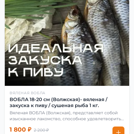
ВЯЛЕНАЯ ВОБЛА
ВОБЛА 18-20 см (Волжская)- вяленая /
закуска к пиву / сушеная рыба 1 кг.
Вяленая ВОБЛА (Волжская), представляет собой
изысканное лакомство, способное удовлетворить
даже самых взыскательных гурманов. Чтобы
1 800 ₽
2 200 ₽
сделать вяленую воблу, её сначала хорошо солят.