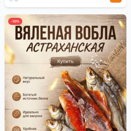
от 1кг
-10%