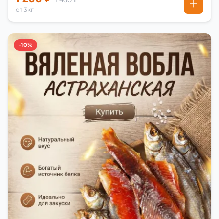
1 450 ₽
от 3кг
-10%