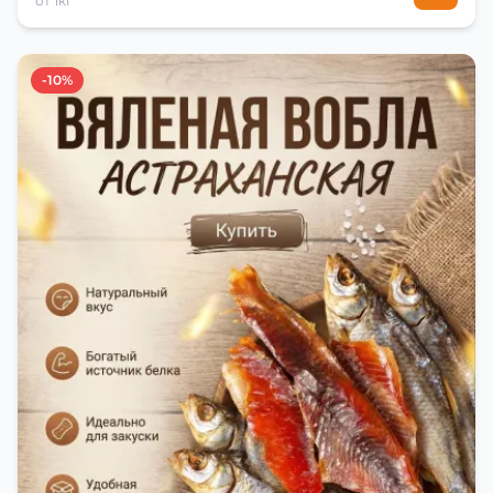
от 1кг
-10%