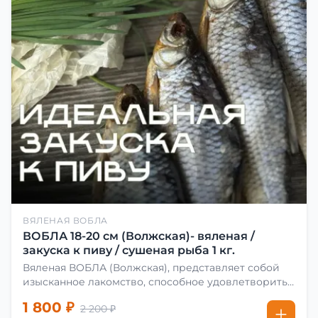
ВЯЛЕНАЯ ВОБЛА
ВОБЛА 18-20 см (Волжская)- вяленая /
закуска к пиву / сушеная рыба 1 кг.
Вяленая ВОБЛА (Волжская), представляет собой
изысканное лакомство, способное удовлетворить
даже самых взыскательных гурманов. Чтобы
1 800 ₽
2 200 ₽
сделать вяленую воблу, её сначала хорошо солят.