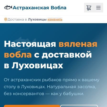
🐠
🐟
Астраханская Вобла
Доставка в
Луховицы
изменить
🐟
Настоящая
вяленая
вобла
с доставкой
в Луховицах
От астраханских рыбаков прямо к вашему
столу в Луховицах. Натуральная засолка,
без консервантов — как у бабушки.