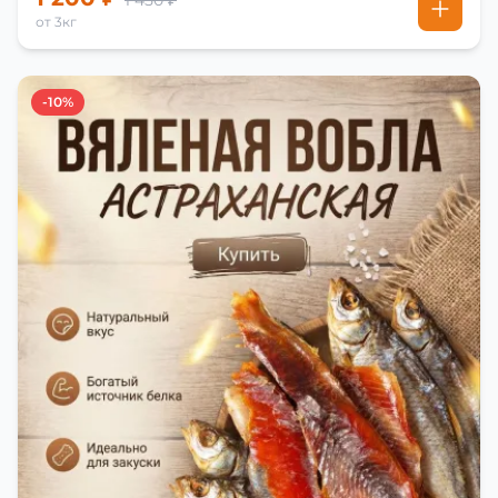
1 450 ₽
от 3кг
-10%