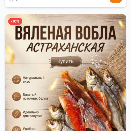
от 1кг
-10%