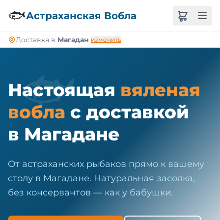
🐠
🐟
Астраханская Вобла
Доставка в
Магадан
изменить
🐟
Настоящая
вяленая
вобла
с доставкой
в Магадане
От астраханских рыбаков прямо к вашему
столу в Магадане. Натуральная засолка,
без консервантов — как у бабушки.