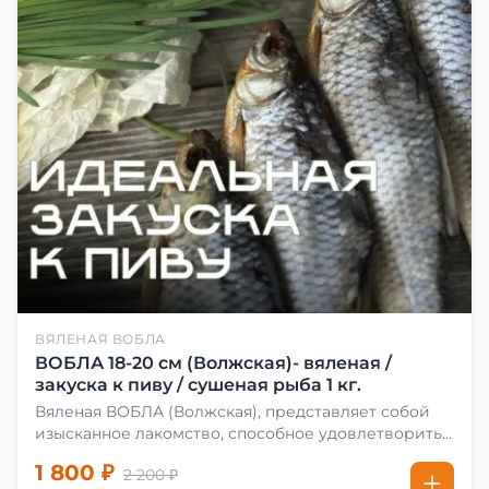
ВЯЛЕНАЯ ВОБЛА
ВОБЛА 18-20 см (Волжская)- вяленая /
закуска к пиву / сушеная рыба 1 кг.
Вяленая ВОБЛА (Волжская), представляет собой
изысканное лакомство, способное удовлетворить
даже самых взыскательных гурманов. Чтобы
1 800 ₽
2 200 ₽
сделать вяленую воблу, её сначала хорошо солят.