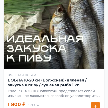
ВЯЛЕНАЯ ВОБЛА
ВОБЛА 18-20 см (Волжская)- вяленая /
закуска к пиву / сушеная рыба 1 кг.
Вяленая ВОБЛА (Волжская), представляет собой
изысканное лакомство, способное удовлетворить
даже самых взыскательных гурманов. Чтобы
1 800 ₽
2 200 ₽
сделать вяленую воблу, её сначала хорошо солят.