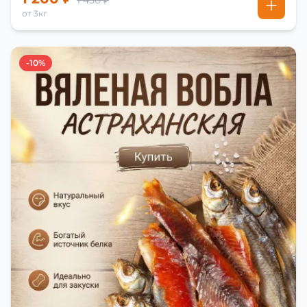
1 450 ₽
от 3кг
-10%