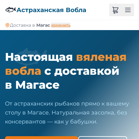
🐠
🐟
Астраханская Вобла
Доставка в
Магас
изменить
🐟
Настоящая
вяленая
вобла
с доставкой
в Магасе
От астраханских рыбаков прямо к вашему
столу в Магасе. Натуральная засолка, без
консервантов — как у бабушки.