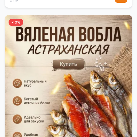
от 1кг
-10%