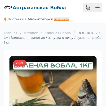
🐟
Астраханская Вобла
Доставка в
Магнитогорск
изменить
Главная
/
Каталог
/
Вяленая Вобла
/
ВОБЛА 18-20
см (Волжская)- вяленая / закуска к пиву / сушеная рыба
1 кг.
-18%