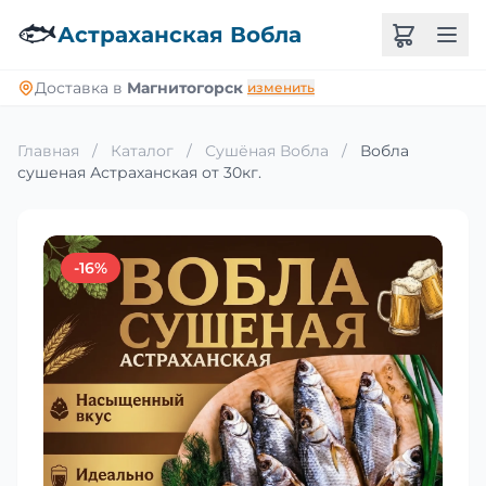
🐟
Астраханская Вобла
Доставка в
Магнитогорск
изменить
Главная
/
Каталог
/
Сушёная Вобла
/
Вобла
сушеная Астраханская от 30кг.
-16%