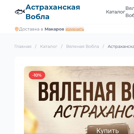
Астраханская
Вя
🐟
Каталог
Вобла
Во
Доставка в
Макаров
изменить
Главная
/
Каталог
/
Вяленая Вобла
/
Астраханска
-10%