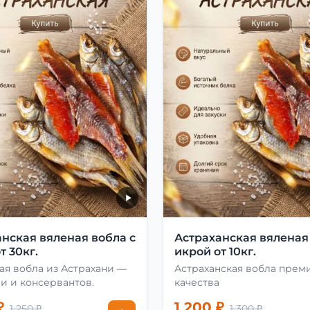
нская вяленая вобла с
Астраханская вяленая
т 30кг.
икрой от 10кг.
ая вобла из Астрахани —
Астраханская вобла прем
и и консервантов.
качества
₽
1 200 ₽
1 250 ₽
1 300 ₽