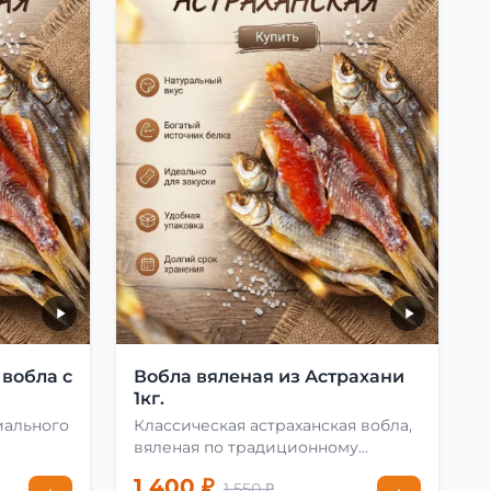
 вобла с
Вобла вяленая из Астрахани
1кг.
иального
Классическая астраханская вобла,
вяленая по традиционному
рецепту
1 400 ₽
1 550 ₽