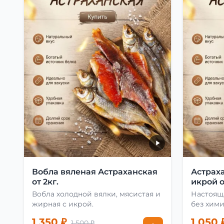
Вобла вяленая Астраханская
Астраха
от 2кг.
икрой о
Вобла холодной вялки, мясистая и
Настоящ
жирная с икрой.
без хими
1 350 ₽
1 050 
1 500 ₽