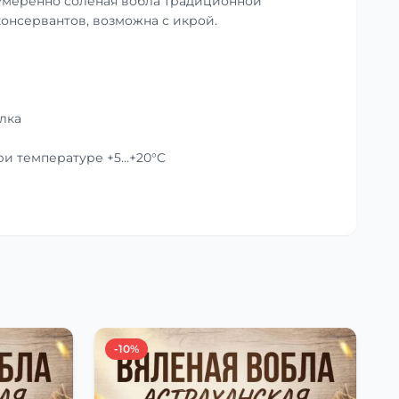
умеренно солёная вобла традиционной
консервантов, возможна с икрой.
лка
при температуре +5…+20°C
-10%