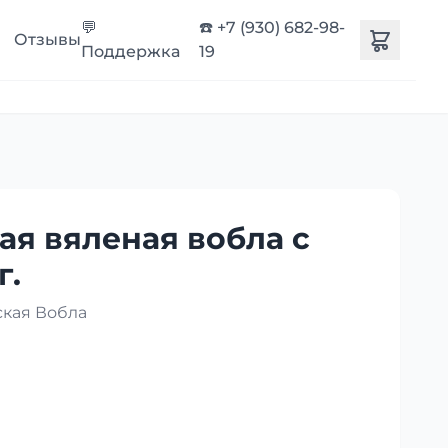
💬
☎️ +7 (930) 682-98-
Отзывы
Поддержка
19
ая вяленая вобла с
г.
ская Вобла