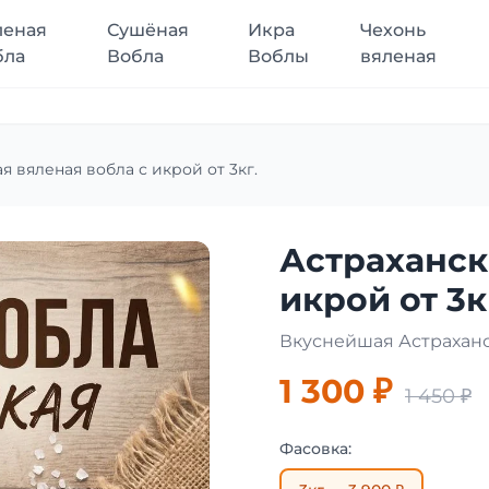
леная
Сушёная
Икра
Чехонь
бла
Вобла
Воблы
вяленая
я вяленая вобла с икрой от 3кг.
Астраханск
икрой от 3к
Вкуснейшая Астрахан
1 300 ₽
1 450 ₽
Фасовка: