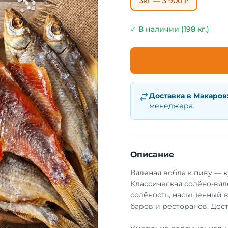
3кг — 3 900 ₽
✓ В наличии (198 кг.)
Доставка в
Макаров
менеджера.
Описание
Вяленая вобла к пиву — 
Классическая солёно-вял
солёность, насыщенный в
баров и ресторанов. Дост