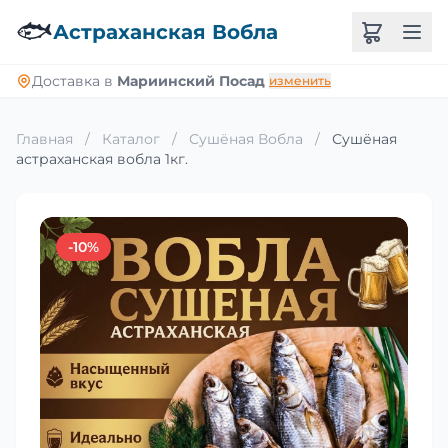
🐟
Астраханская Вобла
Доставка в
Мариинский Посад
изменить
Главная
/
Каталог
/
Сушёная Вобла
/
Сушёная
астраханская вобла 1кг.
-10%