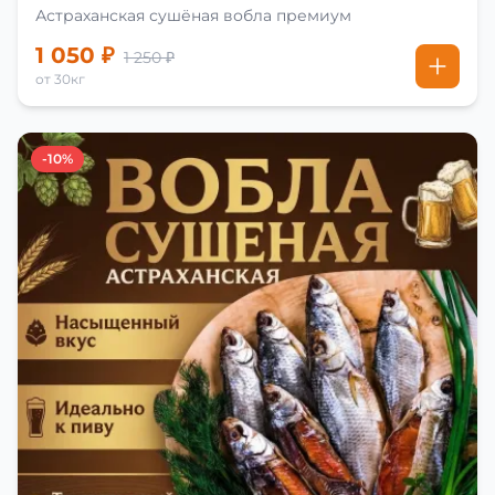
Астраханская сушёная вобла премиум
1 050 ₽
1 250 ₽
от 30кг
-10%