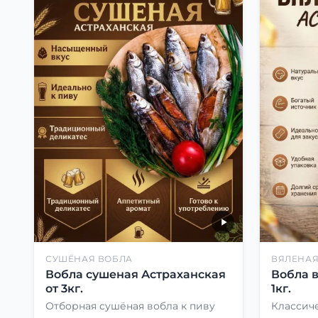
СУШЁНАЯ ВОБЛА
ВЯЛЕНАЯ
Вобла сушеная Астраханская
Вобла 
от 3кг.
1кг.
Отборная сушёная вобла к пиву
Классиче