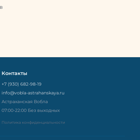
Потом
рыбу упаковывают в специальный
циальный
в
пакет, чтобы она не портилась и не
лась и не
теряла влагу. Вяленая вобла — это
не просто вкусная еда, но и
 и
пример того, как можно сочетать
очетать
старые рецепты и современные
менные
технологии. Её можно есть с
ь с
напитками, и это будет очень
ень
вкусно.
Контакты
+7 (930) 682-98-19
info@vobla-astrahanskaya.ru
Астраханская Вобла
07:00-22:00 Без выходных
Политика конфиденциальности