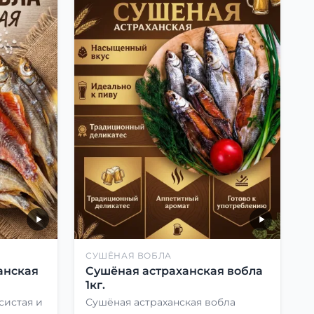
СУШЁНАЯ ВОБЛА
анская
Сушёная астраханская вобла
1кг.
систая и
Сушёная астраханская вобла