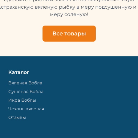
свежей и качественной. 
рыбу упаковывают в спе
Астраханскую вяленую рыбку в меру подсушенную и 
пакет, чтобы она не порти
меру соленую!
теряла влагу. Вяленая вобла — это
не просто вкусная еда, но
пример того, как можно с
Все товары
старые рецепты и совре
технологии. Её можно ест
напитками, и это будет оч
вкусно.
Каталог
Вяленая Вобла
Сушёная Вобла
Икра Воблы
Чехонь вяленая
Отзывы