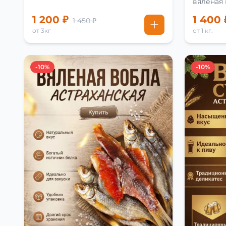
вяленая
рецепту
1 200 ₽
1 400 
1 450 ₽
от 3кг
от 1 кг.
-10%
-10%