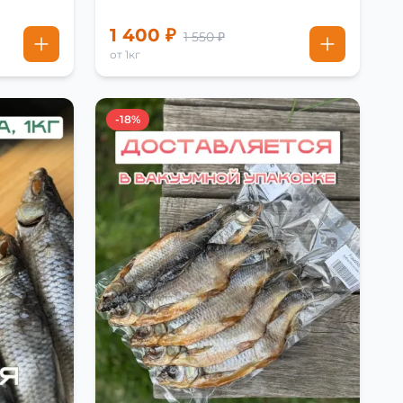
1 400 ₽
1 550 ₽
от 1кг
-18%