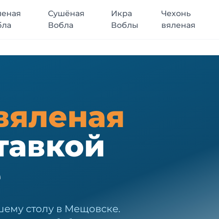
леная
Сушёная
Икра
Чехонь
бла
Вобла
Воблы
вяленая
вяленая
тавкой
е
шему столу в Мещовске.