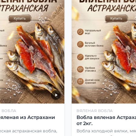
 ВОБЛА
ВЯЛЕНАЯ ВОБЛА
вяленая из Астрахани
Вобла вяленая Астрах
от 2кг.
ская астраханская вобла,
Вобла холодной вялки, мя