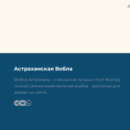
Астраханская Вобла
Вобла Астрахань - с вешалов на ваш стол! Всегда
только свеженькая вяленая рыбка - доступна для
заказа на сайте.