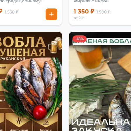
 по традиционному
жирная с икрой.
₽
1 350 ₽
1 550 ₽
1 500 ₽
от 2кг
-18%