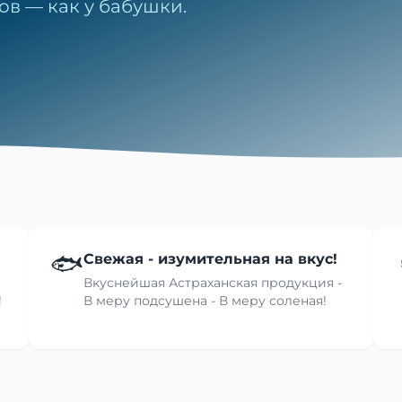
ов — как у бабушки.
🐟
Свежая - изумительная на вкус!
Вкуснейшая Астраханская продукция -
!
В меру подсушена - В меру соленая!