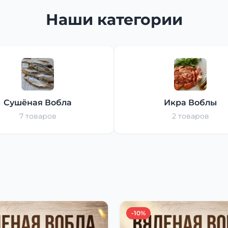
Наши категории
Сушёная Вобла
Икра Воблы
7 товаров
2 товаров
-10%