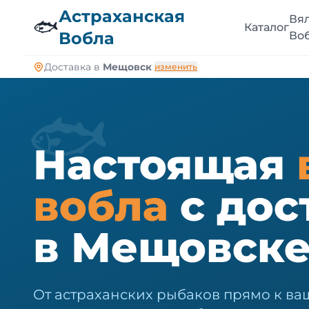
🐠
Астраханская
Вя
🐟
Каталог
Вобла
Во
Доставка в
Мещовск
изменить
🐟
Настоящая
вобла
с дос
в Мещовск
От астраханских рыбаков прямо к ва