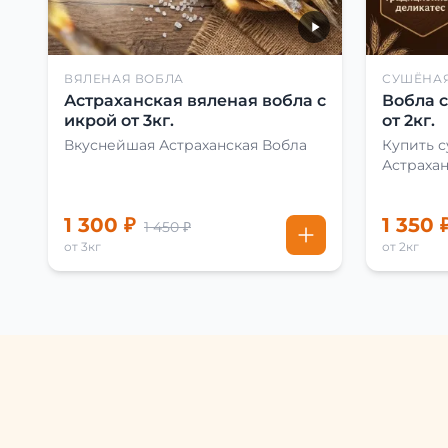
ВЯЛЕНАЯ ВОБЛА
СУШЁНА
Астраханская вяленая вобла с
Вобла 
икрой от 3кг.
от 2кг.
Вкуснейшая Астраханская Вобла
Купить 
Астраха
1 300 ₽
1 350 
1 450 ₽
от 3кг
от 2кг