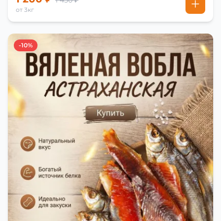
1 450 ₽
от 3кг
-10%