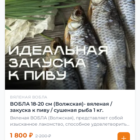
ВЯЛЕНАЯ ВОБЛА
ВОБЛА 18-20 см (Волжская)- вяленая /
закуска к пиву / сушеная рыба 1 кг.
Вяленая ВОБЛА (Волжская), представляет собой
изысканное лакомство, способное удовлетворить
даже самых взыскательных гурманов. Чтобы
1 800 ₽
2 200 ₽
сделать вяленую воблу, её сначала хорошо солят.