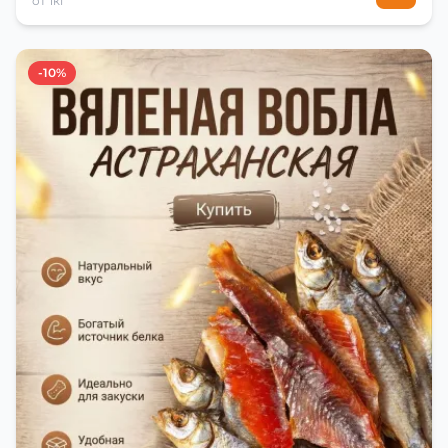
от 1кг
-10%