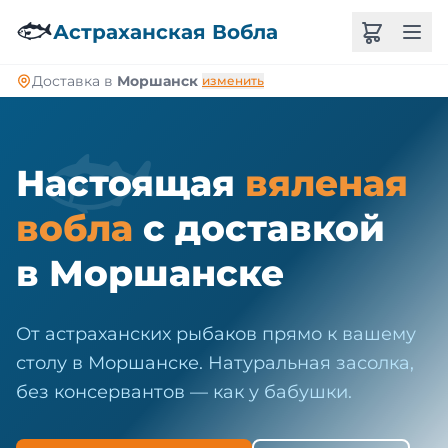
🐠
🐟
Астраханская Вобла
Доставка в
Моршанск
изменить
🐟
Настоящая
вяленая
вобла
с доставкой
в Моршанске
От астраханских рыбаков прямо к вашему
столу в Моршанске. Натуральная засолка,
без консервантов — как у бабушки.