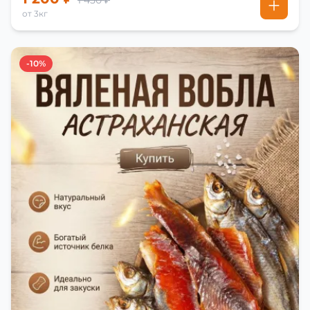
1 450 ₽
от 3кг
-10%