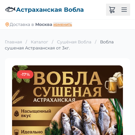
🐟
Астраханская Вобла
Доставка в
Москва
изменить
Главная
/
Каталог
/
Сушёная Вобла
/
Вобла
сушеная Астраханская от 3кг.
-17%