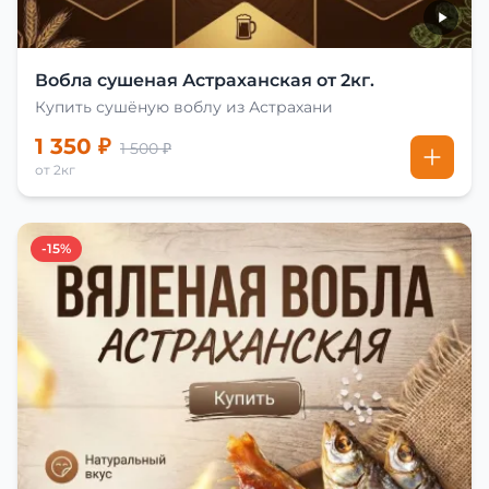
Вобла сушеная Астраханская от 2кг.
Купить сушёную воблу из Астрахани
1 350 ₽
1 500 ₽
от 2кг
-15%