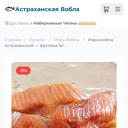
🐟
Астраханская Вобла
Доставка в
Набережные Челны
изменить
Главная
/
Каталог
/
Икра Воблы
/
Икра воблы
Астраханской — фасовка 1кг.
-11%