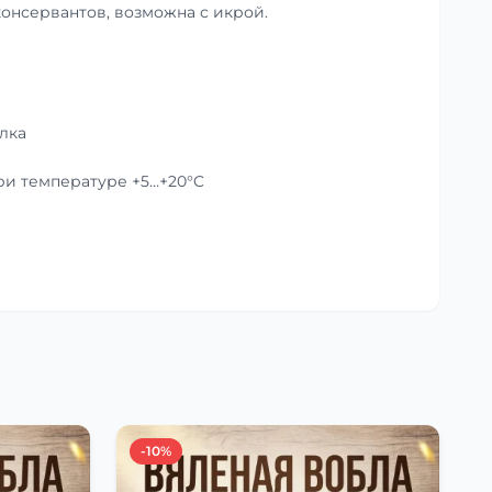
консервантов, возможна с икрой.
лка
при температуре +5…+20°C
-10%