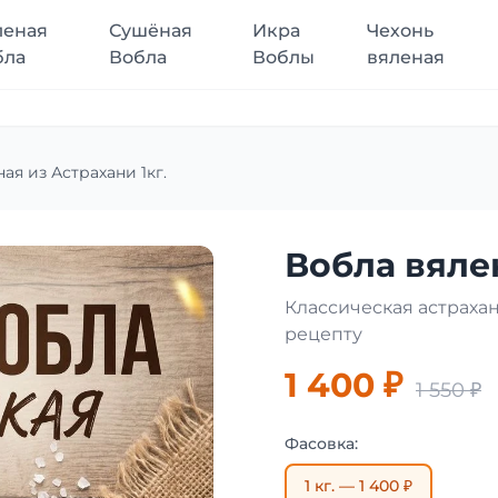
леная
Сушёная
Икра
Чехонь
бла
Вобла
Воблы
вяленая
ая из Астрахани 1кг.
Вобла вялен
Классическая астраха
рецепту
1 400 ₽
1 550 ₽
Фасовка:
1 кг. — 1 400 ₽