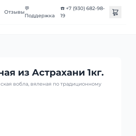
💬
☎️ +7 (930) 682-98-
Отзывы
Поддержка
19
ая из Астрахани 1кг.
нская вобла, вяленая по традиционному