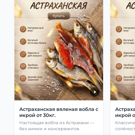
Астраханская вяленая вобла с
Астраха
икрой от 30кг.
икрой о
Настоящая вобла из Астрахани —
Классиче
без химии и консервантов.
солёност
сушки