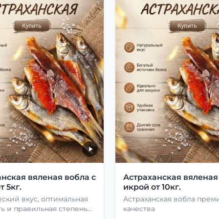
нская вяленая вобла с
Астраханская вяленая
т 5кг.
икрой от 10кг.
ский вкус, оптимальная
Астраханская вобла прем
ь и правильная степень
качества