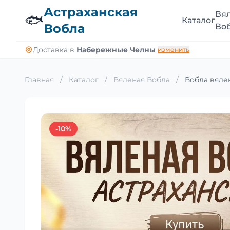
Астраханская
Вя
🐟
Каталог
Вобла
Во
Доставка в
Набережные Челны
изменить
Главная
/
Каталог
/
Вяленая Вобла
/
Вобла вялен
-10%