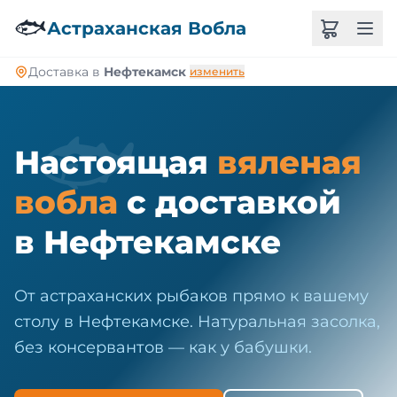
🐠
🐟
Астраханская Вобла
Доставка в
Нефтекамск
изменить
🐟
Настоящая
вяленая
вобла
с доставкой
в Нефтекамске
От астраханских рыбаков прямо к вашему
столу в Нефтекамске. Натуральная засолка,
без консервантов — как у бабушки.