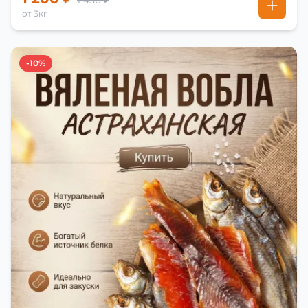
1 450 ₽
от 3кг
-10%