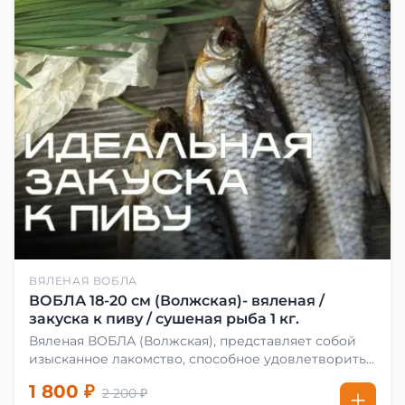
ВЯЛЕНАЯ ВОБЛА
ВОБЛА 18-20 см (Волжская)- вяленая /
закуска к пиву / сушеная рыба 1 кг.
Вяленая ВОБЛА (Волжская), представляет собой
изысканное лакомство, способное удовлетворить
даже самых взыскательных гурманов. Чтобы
1 800 ₽
2 200 ₽
сделать вяленую воблу, её сначала хорошо солят.