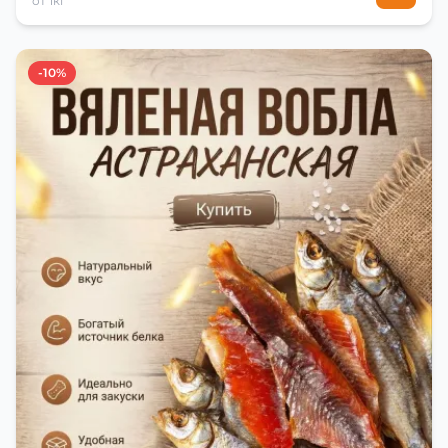
от 1кг
-10%