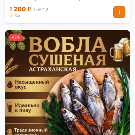
1 200 ₽
1 450 ₽
от 3кг
-15%