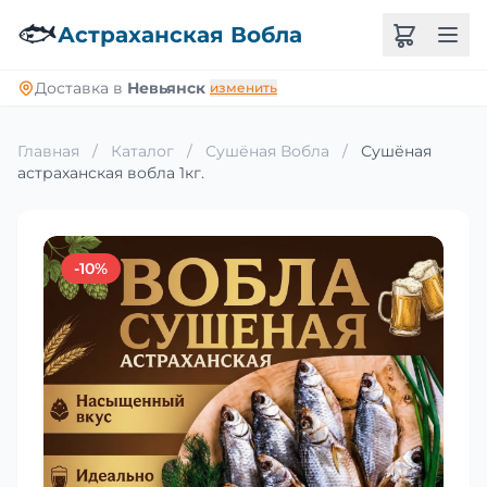
🐟
Астраханская Вобла
Доставка в
Невьянск
изменить
Главная
/
Каталог
/
Сушёная Вобла
/
Сушёная
астраханская вобла 1кг.
-10%