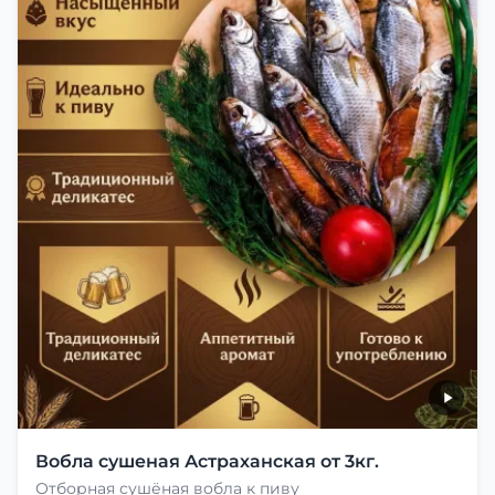
Вобла сушеная Астраханская от 3кг.
Отборная сушёная вобла к пиву