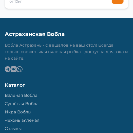
от 10кг
Астраханская Вобла
Вобла Астрахань - с вешалов на ваш стол! Всегда
только свеженькая вяленая рыбка - доступна для заказа
на сайте.
Каталог
Вяленая Вобла
Сушёная Вобла
Икра Воблы
Чехонь вяленая
Отзывы