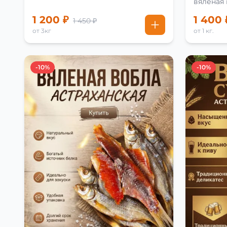
вяленая
рецепту
1 200 ₽
1 400 
1 450 ₽
от 3кг
от 1 кг.
-10%
-10%