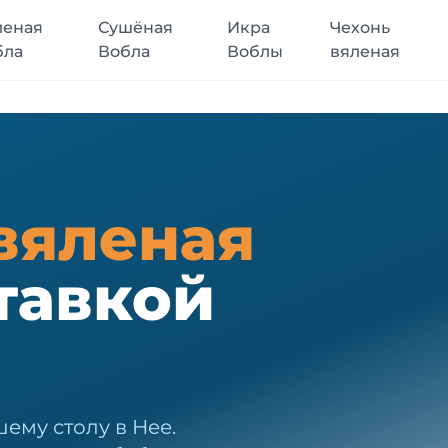
леная
Сушёная
Икра
Чехонь
бла
Вобла
Воблы
вяленая
вяленая
тавкой
ему столу в Нее.