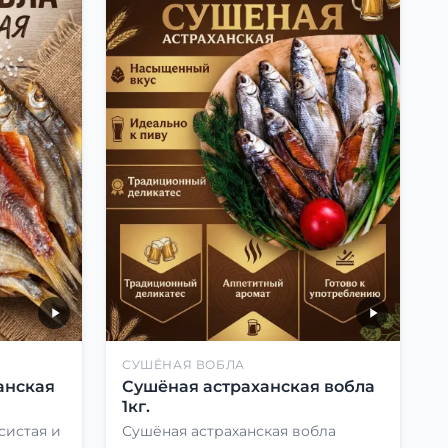
СУШЁНАЯ ВОБЛА
анская
Сушёная астраханская вобла
1кг.
систая и
Сушёная астраханская вобла