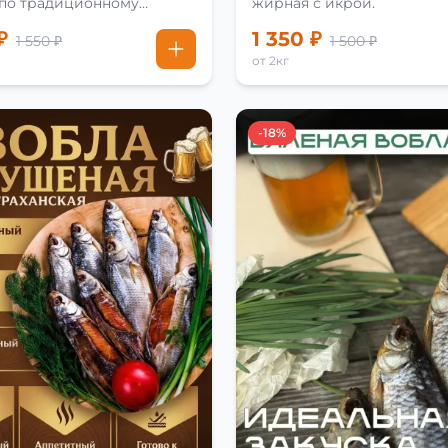
 по традиционному
жирная с икрой.
₽
1 350 ₽
1 550 ₽
1 500 ₽
от 2кг
-18%