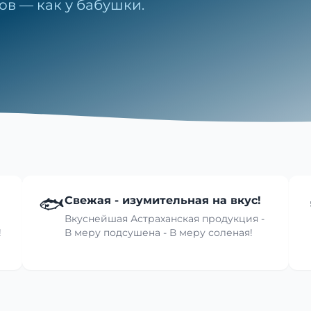
ов — как у бабушки.
🐟
Свежая - изумительная на вкус!
Вкуснейшая Астраханская продукция -
!
В меру подсушена - В меру соленая!