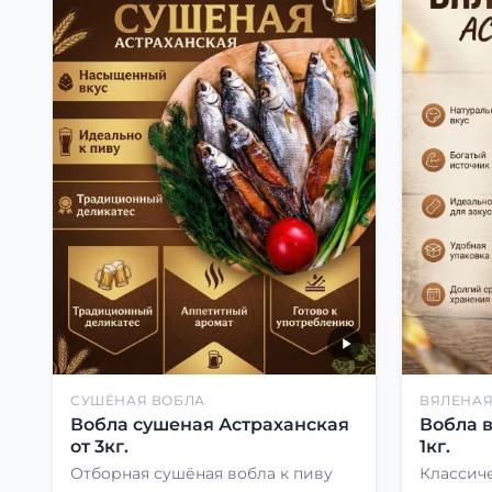
СУШЁНАЯ ВОБЛА
ВЯЛЕНАЯ
Вобла сушеная Астраханская
Вобла 
от 3кг.
1кг.
Отборная сушёная вобла к пиву
Классиче