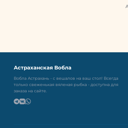
Астраханская Вобла
Вобла Астрахань - с вешалов на ваш стол! Всегда
только свеженькая вяленая рыбка - доступна для
заказа на сайте.