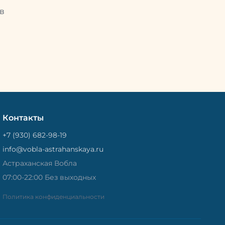
Потом
рыбу упаковывают в специальный
циальный
в
пакет, чтобы она не портилась и не
лась и не
теряла влагу. Вяленая вобла — это
не просто вкусная еда, но и
 и
пример того, как можно сочетать
очетать
старые рецепты и современные
менные
технологии. Её можно есть с
ь с
напитками, и это будет очень
ень
вкусно.
Контакты
+7 (930) 682-98-19
info@vobla-astrahanskaya.ru
Астраханская Вобла
07:00-22:00 Без выходных
Политика конфиденциальности