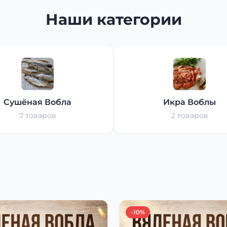
Наши категории
Сушёная Вобла
Икра Воблы
7 товаров
2 товаров
-10%