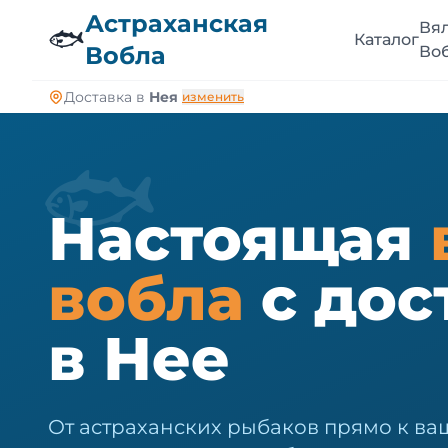
🐠
Астраханская
Вя
🐟
Каталог
Вобла
Во
Доставка в
Нея
изменить
🐟
Настоящая
вобла
с дос
в Нее
От астраханских рыбаков прямо к ваш