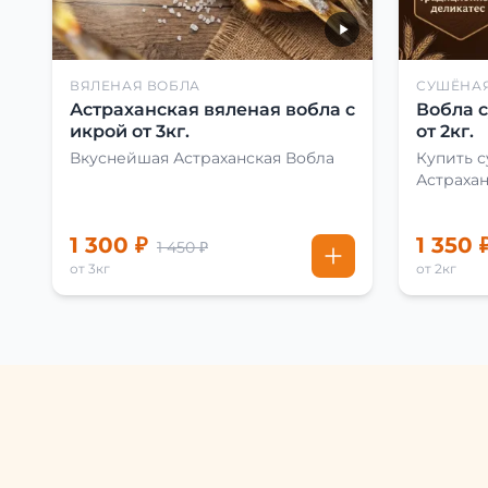
ВЯЛЕНАЯ ВОБЛА
СУШЁНА
Астраханская вяленая вобла с
Вобла 
икрой от 3кг.
от 2кг.
Вкуснейшая Астраханская Вобла
Купить 
Астраха
1 300 ₽
1 350 
1 450 ₽
от 3кг
от 2кг