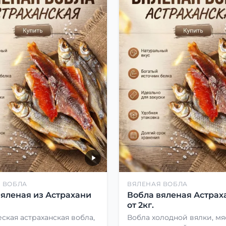
 ВОБЛА
ВЯЛЕНАЯ ВОБЛА
вяленая из Астрахани
Вобла вяленая Астрах
от 2кг.
ская астраханская вобла,
Вобла холодной вялки, мя