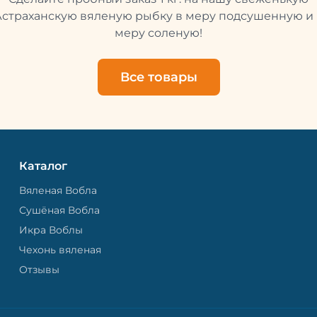
свежей и качественной. 
рыбу упаковывают в спе
Астраханскую вяленую рыбку в меру подсушенную и 
пакет, чтобы она не порти
меру соленую!
теряла влагу. Вяленая вобла — это
не просто вкусная еда, но
пример того, как можно с
Все товары
старые рецепты и совре
технологии. Её можно ест
напитками, и это будет оч
вкусно.
Каталог
Вяленая Вобла
Сушёная Вобла
Икра Воблы
Чехонь вяленая
Отзывы