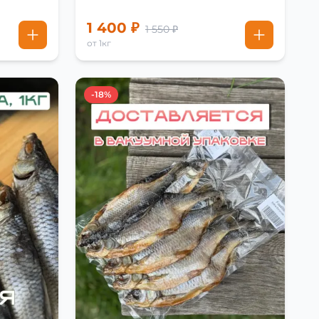
1 400 ₽
1 550 ₽
от 1кг
-18%